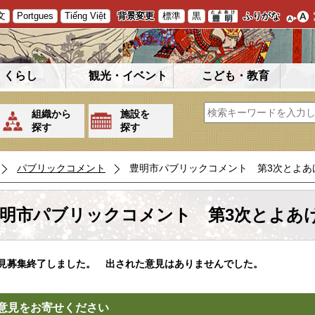
文
Portgues
Tiếng Việt
背景変更
標準
黒
ふりがな
くらし
観光・イベント
こども・教育
組織から
施設を
探す
探す
パブリックコメント
豊明市パブリックコメント 第3次とよあ
明市パブリックコメント 第3次とよあ
募集終了しました。 出された意見はありませんでした。
意見をお寄せください