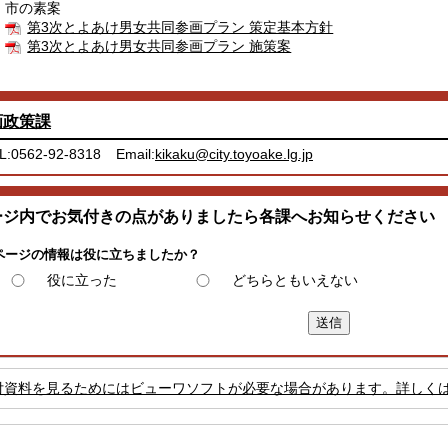
市の素案
第3次とよあけ男女共同参画プラン 策定基本方針
第3次とよあけ男女共同参画プラン 施策案
画政策課
L:0562-92-8318
Email:
kikaku@city.toyoake.lg.jp
ージ内でお気付きの点がありましたら各課へお知らせください
ページの情報は役に立ちましたか？
役に立った
どちらともいえない
付資料を見るためにはビューワソフトが必要な場合があります。詳しく