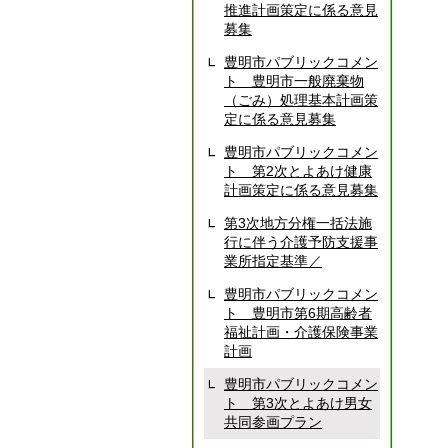
推進計画策定に係る意見
募集
豊明市パブリックコメン
ト 豊明市一般廃棄物
（ごみ）処理基本計画策
定に係る意見募集
豊明市パブリックコメン
ト 第2次とよあけ健康
計画策定に係る意見募集
第3次地方分権一括法施
行に伴う介護予防支援事
業所指定基準／
豊明市パブリックコメン
ト 豊明市第6期高齢者
福祉計画・介護保険事業
計画
豊明市パブリックコメン
ト 第3次とよあけ男女
共同参画プラン