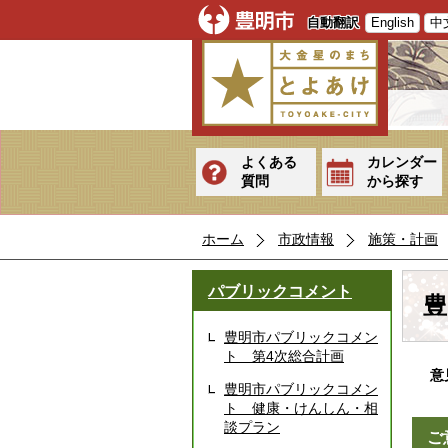
自動翻訳
English
中
よくある
カレンダー
質問
から探す
ホーム
市政情報
施策・計画
パブリックコメント
豊
豊明市パブリックコメン
ト 第4次総合計画
意見
豊明市パブリックコメン
ト 健康・けんしん・相
談プラン
ご