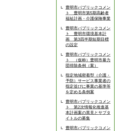
豊明市パブリックコメン
ト 豊明市第5期高齢者
福祉計画・介護保険事業
豊明市パブリックコメン
ト 豊明市環境基本計
画 第3四半期短期目標
の設定
豊明市パブリックコメン
ト （仮称）豊明市暴力
団排除条例（案）
指定地域密着型（介護・
予防）サービス事業者の
指定並びに事業の基準等
を定める条例案
豊明市パブリックコメン
ト 第2次情報化推進基
本計画案の異見とサブタ
イトルの募集
豊明市パブリックコメン