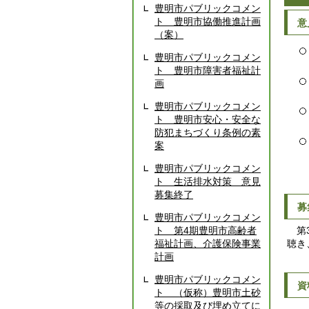
豊明市パブリックコメン
ト 豊明市協働推進計画
意
（案）
豊明市パブリックコメン
ト 豊明市障害者福祉計
画
豊明市パブリックコメン
ト 豊明市安心・安全な
防犯まちづくり条例の素
案
豊明市パブリックコメン
ト 生活排水対策 意見
募集終了
募
豊明市パブリックコメン
第3
ト 第4期豊明市高齢者
聴き
福祉計画、介護保険事業
計画
豊明市パブリックコメン
資
ト （仮称）豊明市土砂
等の採取及び埋め立てに