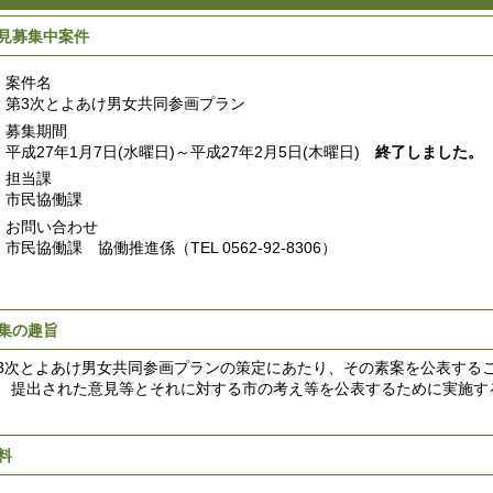
見募集中案件
案件名
第3次とよあけ男女共同参画プラン
募集期間
平成27年1月7日(水曜日)～平成27年2月5日(木曜日)
終了しました。
担当課
市民協働課
お問い合わせ
市民協働課 協働推進係（TEL 0562-92-8306）
集の趣旨
次とよあけ男女共同参画プランの策定にあたり、その素案を公表する
、提出された意見等とそれに対する市の考え等を公表するために実施す
料