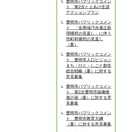
豊明市パブリックコメン
ト 第2次とよあけ生涯
アクションプラン
豊明市パブリックコメン
ト 「全県域汚水適正処
理構想の見直し」に伴う
市町村構想の見直し
（案）
豊明市パブリックコメン
ト 豊明市人口ビジョン
まち・ひと・しごと創生
総合戦略（案）に対する
意見募集
豊明市パブリックコメン
ト 第2次豊明市協働推
進計画（案）に対する意
見募集
豊明市パブリックコメン
ト 豊明市教育大綱
（案）に対する意見募集