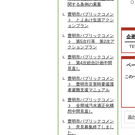
関する条例の素案
豊明市パブリックコメン
ト とよあけ生涯アクシ
ョンプラン
豊明市パブリックコメン
企
ト 第5次行革 第2次ア
TE
クションプラン
豊明市パブリックコメン
ト 第4次総合計画中間
ペ
見直し
この
豊明市パブリックコメン
ト 豊明市災害時要援護
者避難支援マニュアル
豊明市パブリックコメン
ト 全県域汚水適正化構
想中間見直し
添
豊明市パブリックコメン
ト 意見募集終了しまし
た。