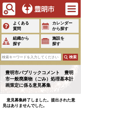
Tiếng Việt
よくある
カレンダー
質問
から探す
組織から
施設を
探す
探す
豊明市パブリックコメント 豊明
市一般廃棄物（ごみ）処理基本計
画策定に係る意見募集
意見募集終了しました。提出された意
見はありませんでした。