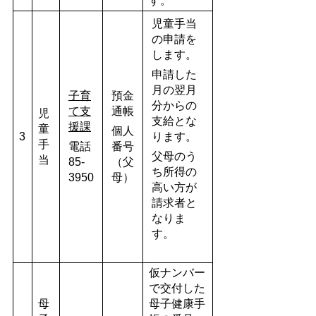
す。
児童手当
の申請を
します。
申請した
月の翌月
子育
預金
分からの
て支
通帳
児
支給とな
援課
童
個人
3
ります。
手
電話
番号
父母のう
当
85-
（父
ち所得の
3950
母）
高い方が
請求者と
なりま
す。
仮ナンバー
で交付した
母
母子健康手