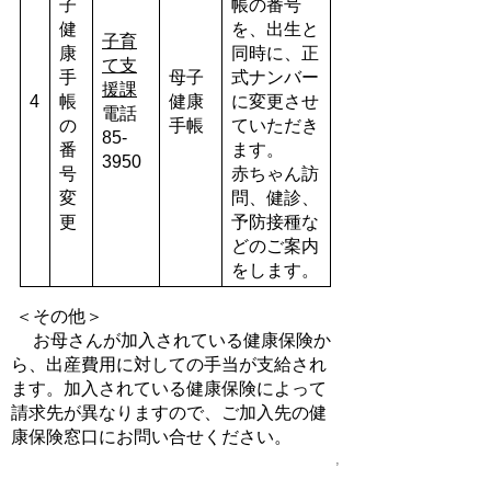
子
帳の番号
健
を、出生と
子育
康
同時に、正
て支
手
母子
式ナンバー
援課
4
帳
健康
に変更させ
電話
の
手帳
ていただき
85-
番
ます。
3950
号
赤ちゃん訪
変
問、健診、
更
予防接種な
どのご案内
をします。
＜その他＞
お
母さんが加入されている健康保険か
ら、出産費用に対しての手当が支給され
ます。加入されている健康保険によって
請求先が異なりますので、ご加入先の健
康保険窓口にお問い合せください。
,