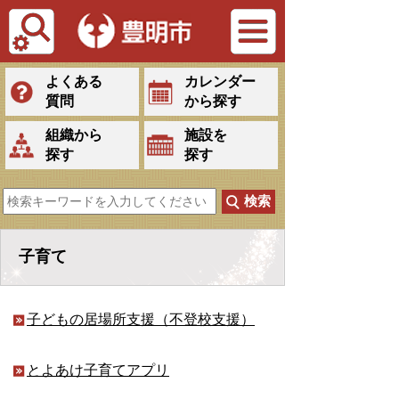
Tiếng Việt
よくある
カレンダー
質問
から探す
組織から
施設を
探す
探す
子育て
子どもの居場所支援（不登校支援）
とよあけ子育てアプリ