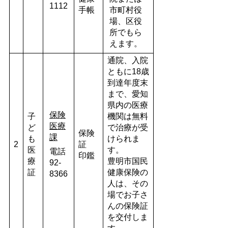
1112
手帳
市町村役
場、区役
所でもら
えます。
通院、入院
ともに18歳
到達年度末
まで、愛知
県内の医療
保険
子
機関は無料
医療
ど
で治療が受
保険
課
も
けられま
2
証
医
す。
電話
印鑑
療
豊明市国民
92-
証
健康保険の
8366
人は、その
場でお子さ
んの保険証
を交付しま