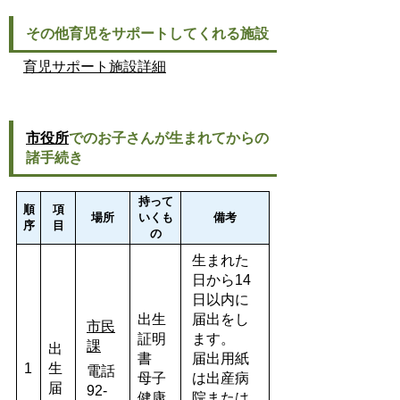
その他育児をサポートしてくれる施設
育児サポート施設詳細
市役所
でのお子さんが生まれてからの
諸手続き
持って
順
項
場所
いくも
備考
序
目
の
生まれた
日から14
日以内に
出生
届出をし
市民
証明
ます。
課
出
書
届出用紙
1
生
電話
母子
は出産病
届
92-
健康
院または