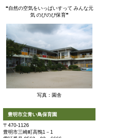
❝自然の空気をいっぱいすって みんな元
気 のびのび保育❞
写真：園舎
豊明市立青い鳥保育園
〒470-1126
豊明市三崎町高鴨1－1