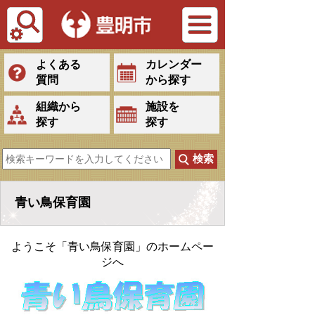
Tiếng Việt
よくある
カレンダー
質問
から探す
組織から
施設を
探す
探す
青い鳥保育園
ようこそ「青い鳥保育園」のホームペー
ジへ