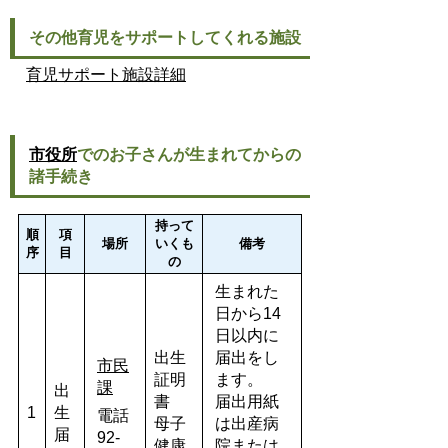
その他育児をサポートしてくれる施設
育児サポート施設詳細
市役所
でのお子さんが生まれてからの
諸手続き
持って
順
項
場所
いくも
備考
序
目
の
生まれた
日から14
日以内に
出生
届出をし
市民
証明
ます。
課
出
書
届出用紙
1
生
電話
母子
は出産病
届
92-
健康
院または