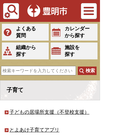
Tiếng Việt
よくある
カレンダー
質問
から探す
組織から
施設を
探す
探す
子育て
子どもの居場所支援（不登校支援）
とよあけ子育てアプリ