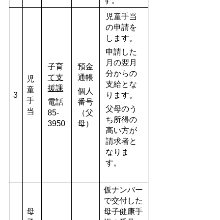
す。
児童手当
の申請を
します。
申請した
月の翌月
子育
預金
分からの
て支
通帳
児
支給とな
援課
童
個人
3
ります。
手
電話
番号
父母のう
当
85-
（父
ち所得の
3950
母）
高い方が
請求者と
なりま
す。
仮ナンバー
で交付した
母
母子健康手