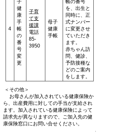
子
帳の番号
健
を、出生と
子育
康
同時に、正
て支
手
母子
式ナンバー
援課
4
帳
健康
に変更させ
電話
の
手帳
ていただき
85-
番
ます。
3950
号
赤ちゃん訪
変
問、健診、
更
予防接種な
どのご案内
をします。
＜その他＞
お
母さんが加入されている健康保険か
ら、出産費用に対しての手当が支給され
ます。加入されている健康保険によって
請求先が異なりますので、ご加入先の健
康保険窓口にお問い合せください。
,