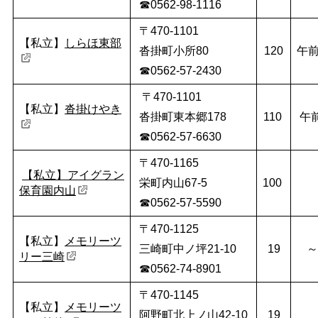
☎0562-98-1116
〒470-1101
【私立】
しらほ東部
沓掛町小所80
120
午前
☎0562-57-2430
〒470-1101
【私立】
沓掛けやき
沓掛町東本郷178
110
午
☎0562-57-6630
〒470-1165
【私立】アイグラン
栄町内山67-5
100
保育園内山
☎0562-57-5590
〒470-1125
【私立】
メモリーツ
三崎町中ノ坪21‐10
19
～
リー三崎
☎0562-74-8901
〒470-1145
【私立】
メモリーツ
阿野町北上ノ山42-10
19