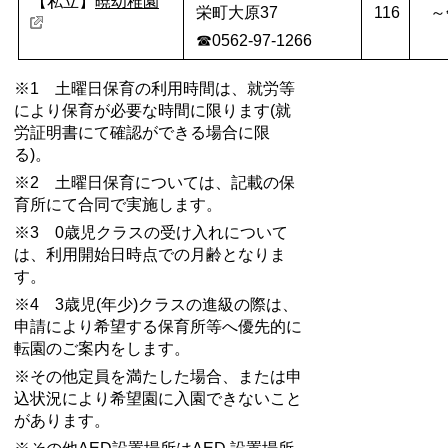
【私立】
暁幼稚園
栄町大原37
116
～
☎0562-97-1266
※1 土曜日保育の利用時間は、就労等
により保育が必要な時間に限ります(就
労証明書にて確認ができる場合に限
る)。
※2 土曜日保育については、記載の保
育所にて合同で実施します。
※3 0歳児クラスの受け入れについて
は、利用開始日時点での月齢となりま
す。
※4 3歳児(年少)クラスの進級の際は、
申請により希望する保育所等へ優先的に
転園のご案内をします。
※その他定員を満たした場合、または申
込状況により希望園に入園できないこと
があります。