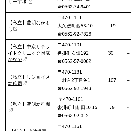
リー前後
☎0562-74-9401
〒470-1111
【私立】
豊明なかよ
大久伝町西53-10
19
し
☎0562-92-7826
〒470-1101
【私立】
中京サテラ
イトクリニック附属
沓掛町石畑192
30
～
かなで
☎0562-57-0082
〒470-1131
【私立】
リジョイス
二村台2丁目9-1
107
～
幼稚園
☎0562-92-1943
〒470-1101
【私立】
豊明幼稚園
沓掛町山新田10-15
79
～
☎0562-92-3121
〒470-1161