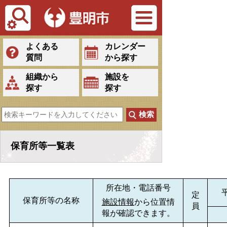
Tiếng Việt
よくある
カレンダー
質問
から探す
組織から
施設を
探す
探す
保育所等一覧表
所在地・電話番号
定
保育所等の名称
施設情報
から位置情
員
報が確認できます。