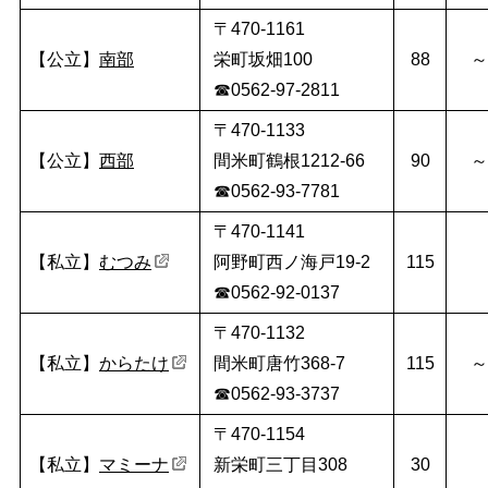
〒470-1161
【公立】
南部
栄町坂畑100
88
～
☎0562-97-2811
〒470-1133
【公立】
西部
間米町鶴根1212-66
90
～
☎0562-93-7781
〒470-1141
【私立】
むつみ
阿野町西ノ海戸19-2
115
☎0562-92-0137
〒470-1132
【私立】
からたけ
間米町唐竹368-7
115
～
☎0562-93-3737
〒470-1154
【私立】
マミーナ
新栄町三丁目308
30