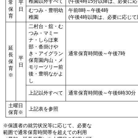
稚園以外すべて
(午後4時15分以降は、必要に
常
平
保
日
むつみ・豊明幼
午前8時～午後4時
育
稚園
(午後4時以降は、必要に応じて
二村台・舘・む
つみ・マミー
ナ・しらほ東
部・沓掛けや
延
き・アイグラン
通常保育時間後～午後7時
長
平
保育園内山・メ
保
日
モリーツリー前
育
後・豊明なかよ
※
し
上記以外すべて
通常保育時間後～午後6時30分
土曜日
上記表を参照
保育※
※保護者の就労状況等に応じて、必要な
範囲で通常保育時間帯を超えての利用