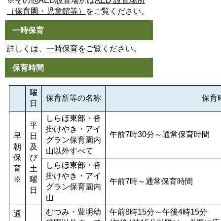
※その他AED設置場所は
AED 設置場所
（保育園・児童館等）
をご覧ください。
一時保育
詳しくは、
一時保育
をご覧ください。
保育時間
曜
保育所等の名称
保育
日
しらほ東部・沓
平
掛けやき・アイ
午前7時30分～通常保育時間
早
日
グラン保育園内
朝
及
山以外すべて
保
び
しらほ東部・沓
育
土
掛けやき・アイ
※
曜
午前7時～通常保育時間
グラン保育園内
日
山
むつみ・豊明幼
午前8時15分～午後4時15分
通