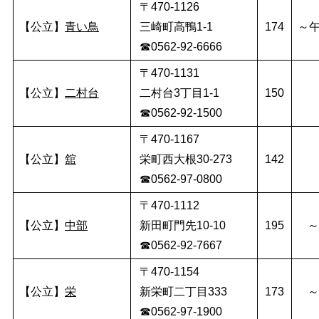
〒470-1126
【公立】
青い鳥
三崎町高鴨1-1
174
～午
☎0562-92-6666
〒470-1131
【公立】
二村台
二村台3丁目1-1
150
☎0562-92-1500
〒470-1167
【公立】
舘
栄町西大根30-273
142
☎0562-97-0800
〒470-1112
【公立】
中部
新田町門先10-10
195
～
☎0562-92-7667
〒470-1154
【公立】
栄
新栄町二丁目333
173
～
☎0562-97-1900