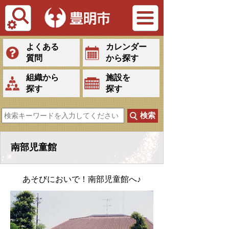
Tiếng Việt
よくある
カレンダー
質問
から探す
組織から
施設を
探す
探す
南部児童館
あそびにおいで！南部児童館へ♪