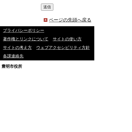
ページの先頭へ戻る
プライバシーポリシー
著作権とリンクについて
サイトの使い方
サイトの考え方
ウェブアクセシビリティ方針
各課連絡先
豊明市役所
〒470-1195 愛知県豊明市新田町子持松1番地1
TEL
0562-92-1111
(代表) FAX 0562-92-1141
開庁時間：午前9時00分～午後5時00分
（最終受付：午後4時45分）
（土曜日・日曜日・国民の祝日・年末年始は閉
庁）
受付時間は業務によって異なります
ので、ご確認ください。