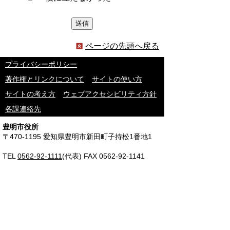
ページの先頭へ戻る
プライバシーポリシー
著作権とリンクについて
サイトの使い方
サイトの考え方
ウェブアクセシビリティ方針
各課連絡先
豊明市役所
〒470-1195 愛知県豊明市新田町子持松1番地1
TEL
0562-92-1111
(代表) FAX 0562-92-1141
開庁時間：午前9時00分～午後5時00分
（最終受付：午後4時45分）
（土曜日・日曜日・国民の祝日・年末年始は閉
庁）
受付時間は業務によって異なります