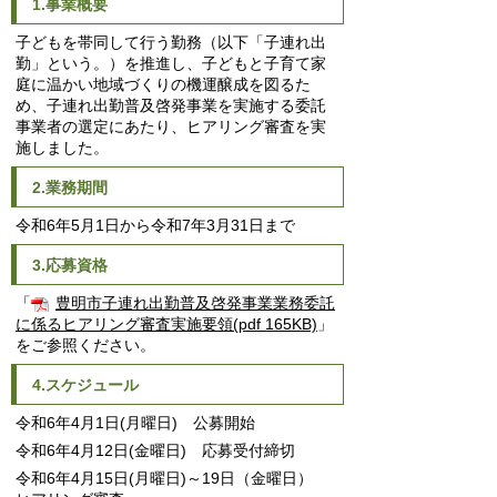
1.事業概要
子どもを帯同して行う勤務（以下「子連れ出
勤」という。）を推進し、子どもと子育て家
庭に温かい地域づくりの機運醸成を図るた
め、子連れ出勤普及啓発事業を実施する委託
事業者の選定にあたり
、ヒアリング審査を実
施しました。
2.業務期間
令和6年5月1日から令和7年3月31日まで
3.応募資格
「
豊明市子連れ出勤普及啓発事業業務委託
に係るヒアリング審査実施要領(pdf 165KB)
」
をご参照ください。
4.スケジュール
令和6年4月1日(月曜日) 公募開始
令和6年4月12日(金曜日) 応募受付締切
令和6年4月15日(月曜日)～19日（金曜日）