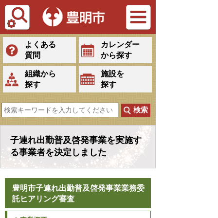
Tiếng Việt
よくある
カレンダー
質問
から探す
組織から
施設を
探す
探す
子連れ出勤普及啓発事業を実施す
る事業者を決定しました
豊明市子連れ出勤普及啓発事業業務委
託ヒアリング審査