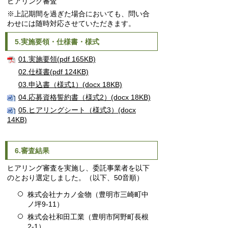
ヒアリング審査
※上記期間を過ぎた場合においても、問い合
わせには随時対応させていただきます。
5.実施要領・仕様書・様式
01.実施要領(pdf 165KB)
02.仕様書(pdf 124KB)
03.申込書（様式1）(docx 18KB)
04.応募資格誓約書（様式2）(docx 18KB)
05.ヒアリングシート（様式3）(docx
14KB)
6.審査結果
ヒアリング審査を実施し、委託事業者を以下
のとおり選定しました。（以下、50音順）
株式会社ナカノ金物（豊明市三崎町中
ノ坪9-11）
株式会社和田工業（豊明市阿野町長根
2-1）