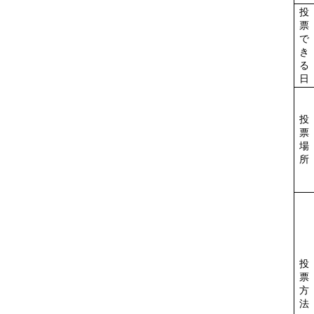
投
票
で
き
る
日
投
票
場
所
投
票
方
法