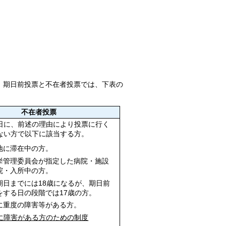
。期日前投票と不在者投票では、下表の
不在者投票
に、前述の理由により投票に行く
ない方で以下に該当する方。
地に滞在中の方。
挙管理委員会が指定した病院・施設
院・入所中の方。
期日までには18歳になるが、期日前
をする日の段階では17歳の方。
に重度の障害等がある方。
に障害がある方のための制度