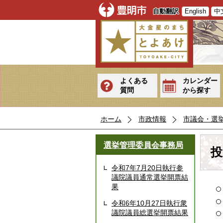
自動翻訳
English
中
よくある
カレンダー
質問
から探す
ホーム
市政情報
市議会・選
選挙管理委員会事務局
投
令和7年7月20日執行参
議院議員通常選挙開票結
果
令和6年10月27日執行衆
議院議員総選挙開票結果