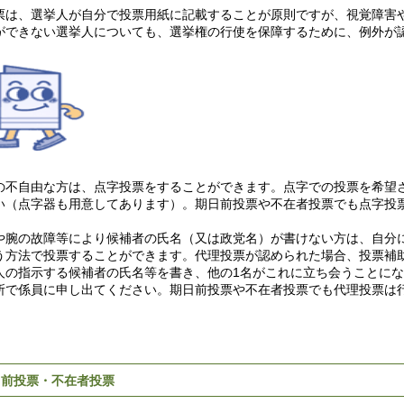
は、選挙人が自分で投票用紙に記載することが原則ですが、視覚障害
ができない選挙人についても、選挙権の行使を保障するために、例外が
不自由な方は、点字投票をすることができます。点字での投票を希望
い（点字器も用意してあります）。期日前投票や不在者投票でも点字投
腕の故障等により候補者の氏名（又は政党名）が書けない方は、自分
う方法で投票することができます。代理投票が認められた場合、投票補助
人の指示する候補者の氏名等を書き、他の1名がこれに立ち会うことに
所で係員に申し出てください。期日前投票や不在者投票でも代理投票は
日前投票・不在者投票