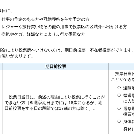
日に、
仕事の予定のある方や冠婚葬祭を催す予定の方
レジャーや旅行買い物その他の用事で投票区の区域外へ出かける方
病気やケガ、妊娠などにより歩行が困難な方
都合により投票所へいけない方は、期日前投票・不在者投票ができます
な違いがあります。
期日前投票
投票日当日
ことができ
遠隔
県選
投票日当日に、前述の理由により投票に行くことが
に入
できない方（※選挙期日までには 18歳になるが、期
日前投票をする日の段階では17歳の方は除く）。
選挙
投票
身体
身体