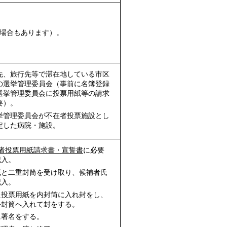
場合もあります）。
先、旅行先等で滞在地している市区
の選挙管理委員会（事前に名簿登録
選挙管理委員会に投票用紙等の請求
要）。
挙管理委員会が不在者投票施設とし
定した病院・施設。
者投票用紙請求書・宣誓書
に必要
記入。
紙と二重封筒を受け取り、候補者氏
記入。
た投票用紙を内封筒に入れ封をし、
外封筒へ入れて封をする。
に署名をする。