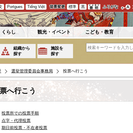
文
Portgues
Tiếng Việt
背景変更
標準
黒
ふりがな
くらし
観光・イベント
こども・教育
組織から
施設を
探す
探す
挙
選挙管理委員会事務局
投票へ行こう
票へ行こう
投票所での投票手順
点字・代理投票
期日前投票・不在者投票