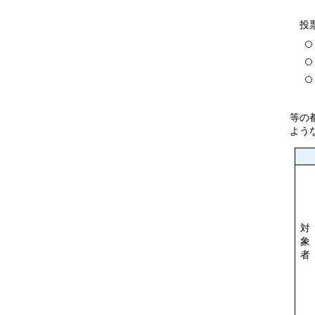
投票
等の
よう
対
象
者