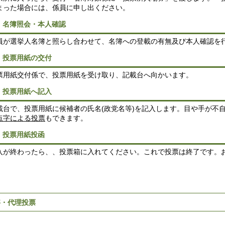
まった場合には、係員に申し出ください。
 名簿照会・本人確認
が選挙人名簿と照らし合わせて、名簿への登載の有無及び本人確認を
 投票用紙の交付
用紙交付係で、投票用紙を受け取り、記載台へ向かいます。
 投票用紙へ記入
台で、投票用紙に候補者の氏名(政党名等)を記入します。目や手が不
点字による投票
もできます。
 投票用紙投函
が終わったら、、投票箱に入れてください。これで投票は終了です。
字・代理投票