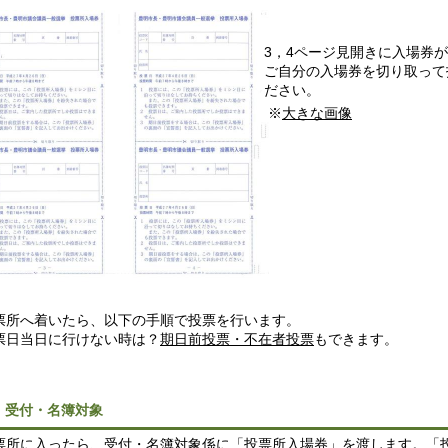
3，4ページ見開きに入場券
ご自分の入場券を切り取って
ださい。
※
大きな画像
所へ着いたら、以下の手順で投票を行います。
日当日に行けない時は？
期日前投票・不在者投票
もできます。
 受付・名簿対象
所に入ったら、受付・名簿対象係に「投票所入場券」を渡します。「