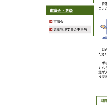
投票
こと
市議会・選挙
市議会
選挙管理委員会事務局
目の
ださ
手や
もら
選挙
投票
期