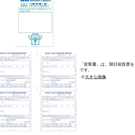
「宣誓書」は、期日前投票を
です。
※
大きな画像