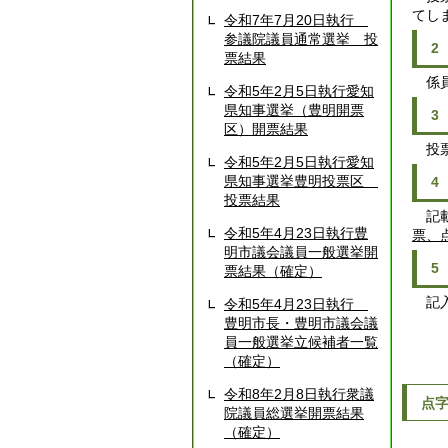
てし
令和7年7月20日執行
参議院議員通常選挙 投
2
票結果
係員
令和5年2月5日執行愛知
県知事選挙（豊明開票
3
区）開票結果
投票
令和5年2月5日執行愛知
県知事選挙豊明投票区
4
投票結果
記載
令和5年4月23日執行豊
票、
明市議会議員一般選挙開
5
票結果（確定）
記入
令和5年4月23日執行
豊明市長・豊明市議会議
員一般選挙立候補者一覧
（確定）
令和8年2月8日執行衆議
点
院議員総選挙開票結果
（確定）