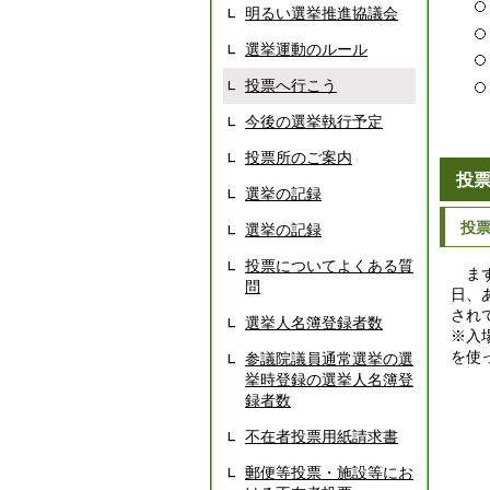
明るい選挙推進協議会
選挙運動のルール
投票へ行こう
今後の選挙執行予定
投票所のご案内
投
選挙の記録
投
選挙の記録
投票についてよくある質
まず
問
日、
され
選挙人名簿登録者数
※入
を使
参議院議員通常選挙の選
挙時登録の選挙人名簿登
録者数
不在者投票用紙請求書
郵便等投票・施設等にお