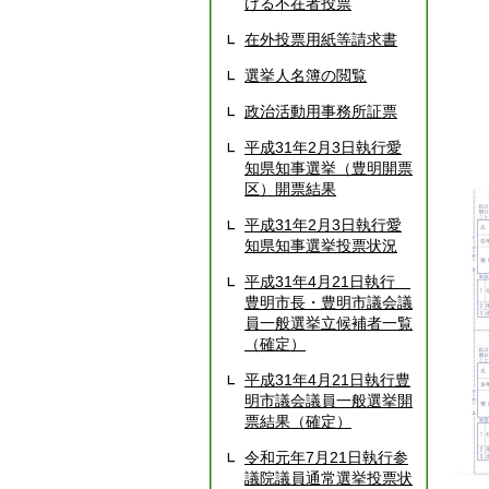
ける不在者投票
在外投票用紙等請求書
選挙人名簿の閲覧
政治活動用事務所証票
平成31年2月3日執行愛
知県知事選挙（豊明開票
区）開票結果
平成31年2月3日執行愛
知県知事選挙投票状況
平成31年4月21日執行
豊明市長・豊明市議会議
員一般選挙立候補者一覧
（確定）
平成31年4月21日執行豊
明市議会議員一般選挙開
票結果（確定）
令和元年7月21日執行参
議院議員通常選挙投票状