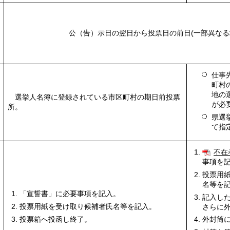
公（告）示日の翌日から投票日の前日(一部異なる
仕事
町村
地の
選挙人名簿に登録されている市区町村の期日前投票
が必
所。
県選
て指
不在
事項を
投票用
名等を
「宣誓書」に必要事項を記入。
記入し
投票用紙を受け取り候補者氏名等を記入。
さらに
投票箱へ投函し終了。
外封筒