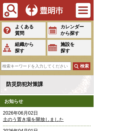
Tiếng Việt
よくある
カレンダー
質問
から探す
組織から
施設を
探す
探す
防災防犯対策課
お知らせ
2026年06月02日
土のう置き場を開放しました
2026年04月01日