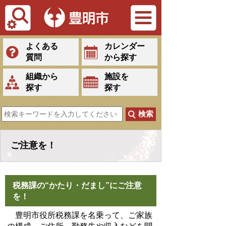
Tiếng Việt
よくある
カレンダー
質問
から探す
組織から
施設を
探す
探す
ご注意を！
税務課の“かたり・だまし”にご注意
を！
豊明市役所税務課を名乗って、ご家族