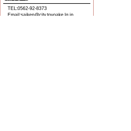
TEL:0562-92-8373
Email:
saiken@city.toyoake.lg.jp
ページ内でお気付きの点がありましたら
各課へお知らせください
このページの情報は役に立ちましたか？
役に立った
どちらともいえない
役に立たなかった
ページの先頭へ戻る
プライバシーポリシー
著作権とリンクについて
サイトの使い方
サイトの考え方
ウェブアクセシビリティ方針