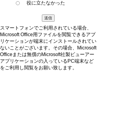
役に立たなかった
スマートフォンでご利用されている場合、
Microsoft Office用ファイルを閲覧できるアプ
リケーションが端末にインストールされてい
ないことがございます。その場合、Microsoft
Officeまたは無償のMicrosoft社製ビューアー
アプリケーションの入っているPC端末など
をご利用し閲覧をお願い致します。
ページの先頭へ戻る
プライバシーポリシー
著作権とリンクについて
サイトの使い方
サイトの考え方
ウェブアクセシビリティ方針
各課連絡先
豊明市役所
〒470-1195 愛知県豊明市新田町子持松1番地1