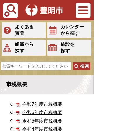
Tiếng Việt
よくある
カレンダー
質問
から探す
組織から
施設を
探す
探す
市税概要
令和7年度市税概要
令和6年度市税概要
令和5年度市税概要
令和4年度市税概要