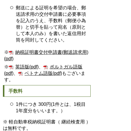
郵送による証明を希望の場合、郵
送請求用の交付申請書に必要事項
を記入のうえ、手数料（郵便小為
替）と切手を貼って宛名（原則と
して本人のみ）を書いた返信用封
筒を同封してください。
※
納税証明書交付申請書(郵送請求用)
(pdf)
※
英語版(pdf)
、
ポルトガル語版
(pdf)
、
ベトナム語版(pdf)
もございま
す。
手数料
1件につき 300円(1件とは、1税目
1年度分をいいます。）
※ 軽自動車税納税証明書（ 継続検査用 ）
は無料です。