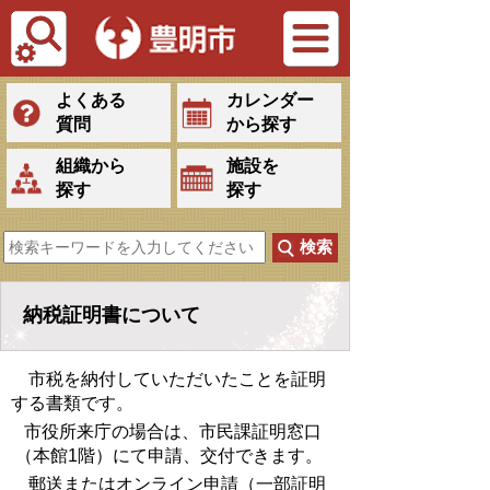
Tiếng Việt
よくある
カレンダー
質問
から探す
組織から
施設を
探す
探す
納税証明書について
市税を納付していただいたことを証明
する書類です。
市役所来庁の場合は、市民課証明窓口
（本館1階）にて申請、交付できます。
郵送またはオンライン申請（一部証明