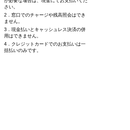
が必要な場合は、現金にてお支払いくだ
さい。
2．窓口でのチャージや残高照会はでき
ません。
3．現金払いとキャッシュレス決済の併
用はできません。
4．クレジットカードでのお支払いは一
括払いのみです。
納税証明書、完納証明書のオンライ
ン申請
次の証明書は「豊明市 あいち電子申
請・届出システム」を利用した電子申請
を行うことができます。手数料及び郵送
料の支払いも、申請の受理、審査後にオ
ンラインで決済できます。市で決済を確
認後、証明書を郵送します。
【オンライン申請できる証明書】