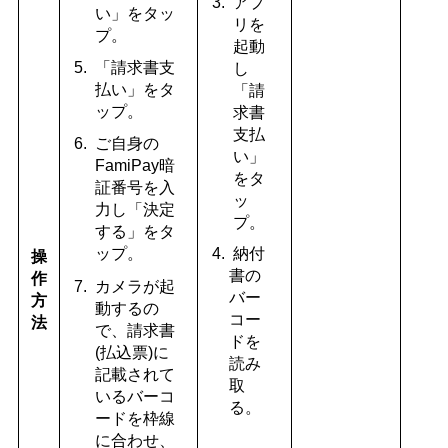
アプ
い」をタッ
リを
プ。
起動
「請求書支
し
払い」をタ
「請
ップ。
求書
支払
ご自身の
い」
FamiPay暗
をタ
証番号を入
ッ
力し「決定
プ。
する」をタ
納付
ップ。
操
書の
作
カメラが起
バー
方
動するの
コー
法
で、請求書
ドを
(払込票)に
読み
記載されて
取
いるバーコ
る。
ードを枠線
に合わせ、