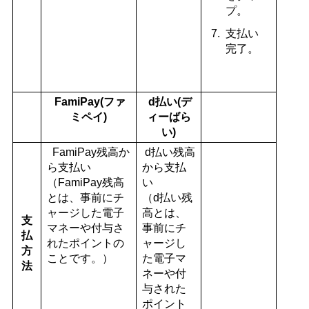
プ。
支払い
完了。
FamiPay(ファ
d払い(デ
ミペイ)
ィーばら
い)
FamiPay残高か
d払い残高
ら支払い
から支払
（FamiPay残高
い
とは、事前にチ
（d払い残
ャージした電子
高とは、
支
マネーや付与さ
事前にチ
払
れたポイントの
ャージし
方
ことです。）
た電子マ
法
ネーや付
与された
ポイント