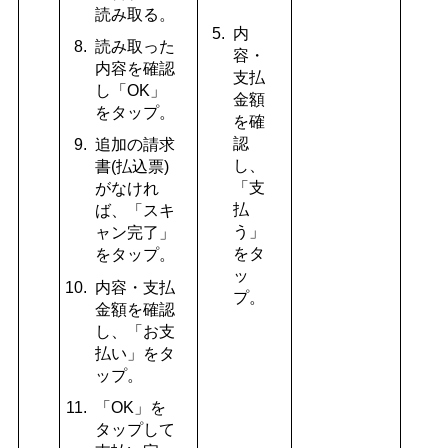
読み取る。
内
読み取った
容・
内容を確認
支払
し「OK」
金額
をタップ。
を確
認
追加の請求
し、
書(払込票)
「支
がなけれ
払
ば、「スキ
う」
ャン完了」
をタ
をタップ。
ッ
内容・支払
プ。
金額を確認
し、「お支
払い」をタ
ップ。
「OK」を
タップして