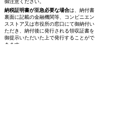
御注意ください。
納税証明書が至急必要な場合
は、納付書
裏面に記載の金融機関等、コンビニエン
スストア又は市役所の窓口にて御納付い
ただき、納付後に発行される領収証書を
御提示いただいた上で発行することがで
きます。
債権管理課
TEL:0562-92-8373
Email:
saiken@city.toyoake.lg.jp
ページ内でお気付きの点がありましたら
各課へお知らせください
このページの情報は役に立ちましたか？
役に立った
どちらともいえない