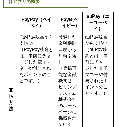
各アプリの概要
auPay（エ
PayPay（ペイ
PayB(ペ
ーユーペ
ペイ）
イビー)
イ）
PayPay残高から
登録した
auPay残高
支払い
金融機関
から支払い
（PayPay残高と
口座から
（auPay残
は、事前にチャ
即時引落
高とは、事
ージした電子マ
し
前にチャー
ネーや付与され
（登録可
ジした電子
たポイントのこ
能な金融
マネーや付
とです。）
機関は、
与されたポ
ビリング
イントのこ
支
システム
とです。）
払
株式会社
方
のホーム
法
ページに
掲載され
ている