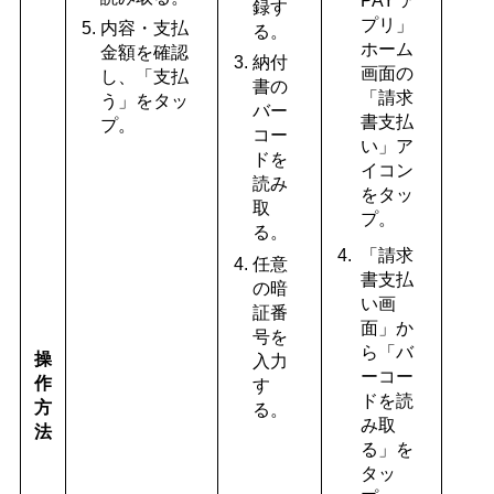
PAY ア
録す
プリ」
内容・支払
る。
ホーム
金額を確認
納付
画面の
し、「支払
書の
「請求
う」をタッ
バー
書支払
プ。
コー
い」ア
ドを
イコン
読み
をタッ
取
プ。
る。
「請求
任意
書支払
の暗
い画
証番
面」か
号を
ら「バ
操
入力
ーコー
作
す
ドを読
方
る。
み取
法
る」を
タッ