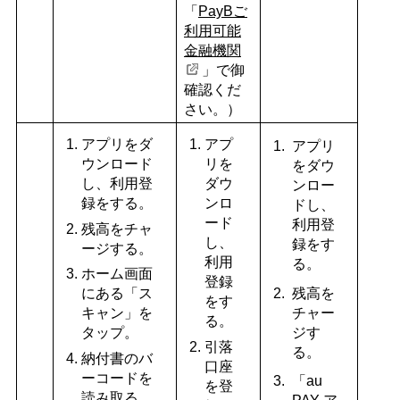
「
PayBご
利用可能
金融機関
」で御
確認くだ
さい。）
アプリをダ
アプ
アプリ
ウンロード
リを
をダウ
し、利用登
ダウ
ンロー
録をする。
ンロ
ドし、
ード
利用登
残高をチャ
し、
録をす
ージする。
利用
る。
ホーム画面
登録
残高を
にある「ス
をす
チャー
キャン」を
る。
ジす
タップ。
引落
る。
納付書のバ
口座
ーコードを
「au
を登
読み取る。