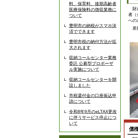
料、保育料、後期高齢者
財産
医療保険料の徴収業務に
者（
ついて
への
豊明市の納税がスマホ決
差押
済でできます
豊明市税の納付方法が拡
大されます
収納コールセンター業務
委託 公募型プロポーザ
ル実施について
収納コールセンターを開
設しました
市税還付金の口座振込申
請について
令和8年9月のeLTAX更改
に伴うサービス停止につ
いて
債