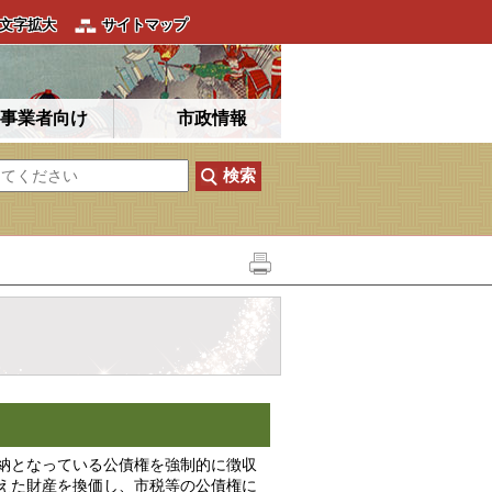
文字拡大
サイトマップ
事業者向け
市政情報
納となっている公債権を強制的に徴収
えた財産を換価し、市税等の公債権に