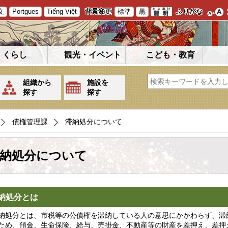
文
Portgues
Tiếng Việt
背景変更
標準
黒
ふりがな
くらし
観光・イベント
こども・教育
組織から
施設を
探す
探す
債権管理課
滞納処分について
納処分について
納処分とは
処分とは、市税等の公債権を滞納している人の意思にかかわらず、滞
ため、預金、生命保険、給与、売掛金、不動産等の財産を差押え、差押