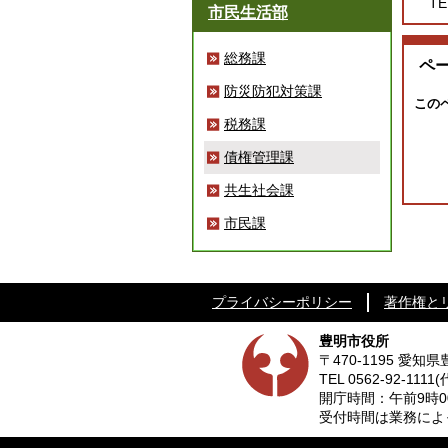
TE
市民生活部
総務課
ペ
防災防犯対策課
この
税務課
債権管理課
共生社会課
市民課
プライバシーポリシー
著作権と
豊明市役所
〒470-1195 愛
TEL
0562-92-1111
(
開庁時間：午前9時0
受付時間は業務によって異