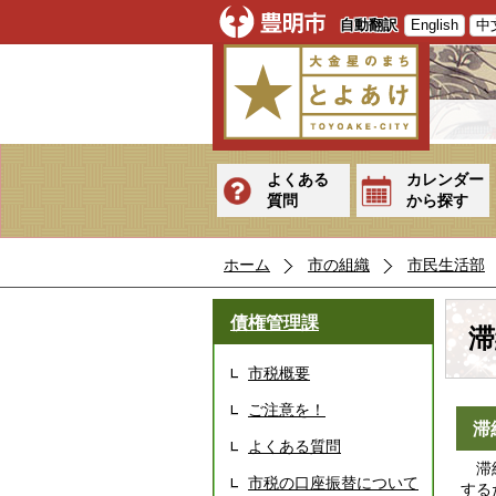
自動翻訳
English
中
よくある
カレンダー
質問
から探す
ホーム
市の組織
市民生活部
債権管理課
滞
市税概要
ご注意を！
滞
よくある質問
滞納
市税の口座振替について
する