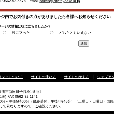
L:0562-92-8373
Email:
saiken@city.toyoake.lg.jp
ージ内でお気付きの点がありましたら各課へお知らせください
ページの情報は役に立ちましたか？
役に立った
どちらともいえない
リンクについて
サイトの使い方
サイトの考え方
ウェブア
知県豊明市新田町子持松1番地1
代表) FAX 0562-92-1141
0分～午後5時00分
（最終受付：午後4時45分）
（土曜日・日曜日・国民
なりますので、ご確認ください。