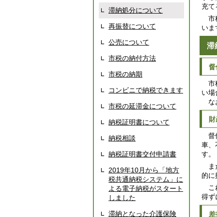
充て
滞納処分について
市税
再振替について
いま
公売について
滞
市税の納付方法
督
市税の納期
市税
コンビニで納税できます
い場
なお
市税の延滞金について
財
納税証明書について
督促
納税相談
車、
納税証明書交付申請書
す。
また
2019年10月から「地方
的に
税共通納税システム」に
これ
よる電子納税がスタート
得ず
しました
滞納となった介護保険
差