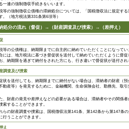
る一連の強制徴収手続きをいいます。
等の強制徴収公債権の滞納処分については、「国税徴収法に規定する
す。（地方税法第331条第6項等）
納処分の流れ（督促）→（財産調査及び捜索）→（差押え）
促
等の公債権は、納期限までに自主的に納めていただくことになってい
合には、地方税法に基づき督促状を送付して納めていただくように督促
、納期限を過ぎて納付をされた方にも、行き違いで督促状が送付され
産調査及び捜索
状を送付しても、納期限までに納付がない場合は、滞納者の財産（預
不動産等）を発見するために、金融機関、生命保険会社、勤務先、取引
、財産の発見や差押えなどの必要がある場合は、滞納者やその関係者
捜索することができます。
らの財産調査や捜索は、国税徴収法第141条、第142条から第147条
に行うことができます。
押え