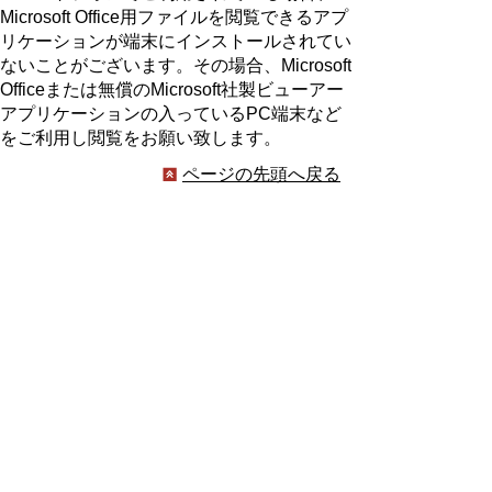
Microsoft Office用ファイルを閲覧できるアプ
リケーションが端末にインストールされてい
ないことがございます。その場合、Microsoft
Officeまたは無償のMicrosoft社製ビューアー
アプリケーションの入っているPC端末など
をご利用し閲覧をお願い致します。
ページの先頭へ戻る
プライバシーポリシー
著作権とリンクについて
サイトの使い方
サイトの考え方
ウェブアクセシビリティ方針
各課連絡先
豊明市役所
〒470-1195 愛知県豊明市新田町子持松1番地1
TEL
0562-92-1111
(代表) FAX 0562-92-1141
開庁時間：午前9時00分～午後5時00分
（最終受付：午後4時45分）