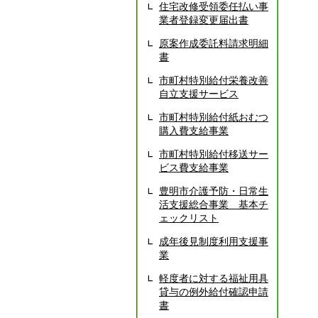
住宅改修受領委任払い事
業者登録変更届出書
原案作成委託料請求明細
書
市町村特別給付栄養改善
自立支援サービス
市町村特別給付紙おむつ
購入費支給事業
市町村特別給付移送サー
ビス費支給事業
豊明市介護予防・日常生
活支援総合事業 基本チ
ェックリスト
成年後見制度利用支援事
業
軽度者に対する福祉用具
貸与の例外給付確認申請
書