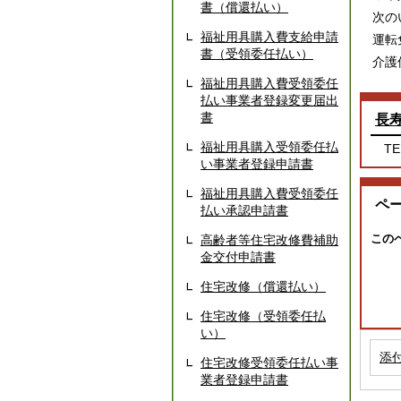
書（償還払い）
次の
福祉用具購入費支給申請
運転
書（受領委任払い）
介護
福祉用具購入費受領委任
払い事業者登録変更届出
書
長
福祉用具購入受領委任払
TE
い事業者登録申請書
福祉用具購入費受領委任
ペ
払い承認申請書
この
高齢者等住宅改修費補助
金交付申請書
住宅改修（償還払い）
住宅改修（受領委任払
い）
添
住宅改修受領委任払い事
業者登録申請書