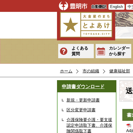
自動翻訳
English
中
よくある
カレンダー
質問
から探す
ホーム
市の組織
健康福祉部
申請書ダウンロード
送
新規・更新申請書
区分変更申請書
書
介護保険要介護・要支援
認定申請取下書、介護保
A4
険関係取下書