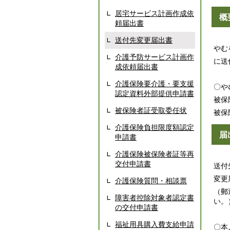
居宅サービス計画作成依
概
頼届出書
送付先変更届出書
やむ
介護予防サービス計画作
に送
成依頼届出書
介護保険要介護・要支援
〇や
認定資料外部提供申請書
被保
被保険者証受取委任状
被保
介護保険負担限度額認定
届
申請書
介護保険被保険者証等再
交付申請書
送付
変更
介護保険質問・相談票
（郵
障害者控除対象者認定書
い。
の交付申請書
福祉用具購入費支給申請
〇本