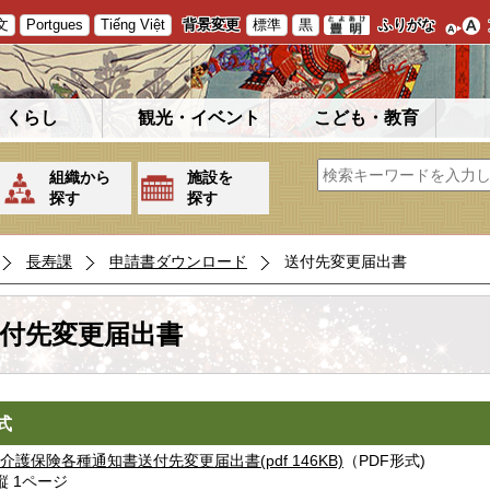
文
Portgues
Tiếng Việt
背景変更
標準
黒
ふりがな
くらし
観光・イベント
こども・教育
組織から
施設を
探す
探す
長寿課
申請書ダウンロード
送付先変更届出書
付先変更届出書
式
介護保険各種通知書送付先変更届出書(pdf 146KB)
（PDF形式)
縦 1ページ