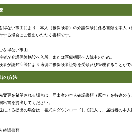
要
を得ない事由により、本人（被保険者）の介護保険に係る書類を本人（
付する場合にご提出いただく書類です。
むを得ない事由
険者が介護保険施設へ入所、または医療機関へ入院中のため。
険者が認知症等により適切に被保険者証等を受領及び管理することがで
出の方法
先変更を希望される場合は、届出者の本人確認書類（原本）を持参のう
届出書を提出してください。
送による提出の場合は、書式をダウンロードして記入し、届出者の本人
）
人確認書類