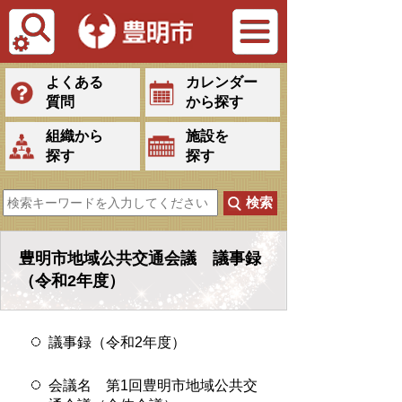
Tiếng Việt
よくある
カレンダー
質問
から探す
組織から
施設を
探す
探す
豊明市地域公共交通会議 議事録
（令和2年度）
議事録（令和2年度）
会議名 第1回豊明市地域公共交