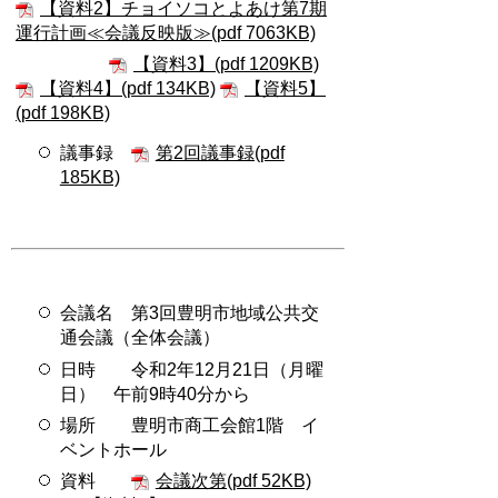
【資料2】チョイソコとよあけ第7期
運行計画≪会議反映版≫(pdf 7063KB)
【資料3】(pdf 1209KB)
【資料4】(pdf 134KB)
【資料5】
(pdf 198KB)
議事録
第2回議事録(pdf
185KB)
会議名 第3回豊明市地域公共交
通会議（全体会議）
日時 令和2年12月21日（月曜
日） 午前9時40分から
場所 豊明市商工会館1階 イ
ベントホール
資料
会議次第(pdf 52KB)