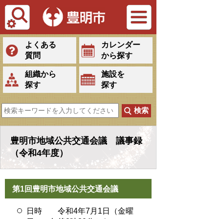
Tiếng Việt
よくある
カレンダー
質問
から探す
組織から
施設を
探す
探す
豊明市地域公共交通会議 議事録
（令和4年度）
第1回豊明市地域公共交通会議
日時 令和4年7月1日（金曜