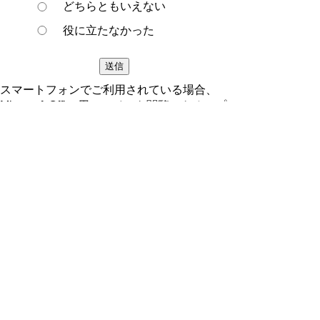
どちらともいえない
役に立たなかった
スマートフォンでご利用されている場合、
Microsoft Office用ファイルを閲覧できるアプ
リケーションが端末にインストールされてい
ないことがございます。その場合、Microsoft
Officeまたは無償のMicrosoft社製ビューアー
アプリケーションの入っているPC端末など
をご利用し閲覧をお願い致します。
ページの先頭へ戻る
プライバシーポリシー
著作権とリンクについて
サイトの使い方
サイトの考え方
ウェブアクセシビリティ方針
各課連絡先