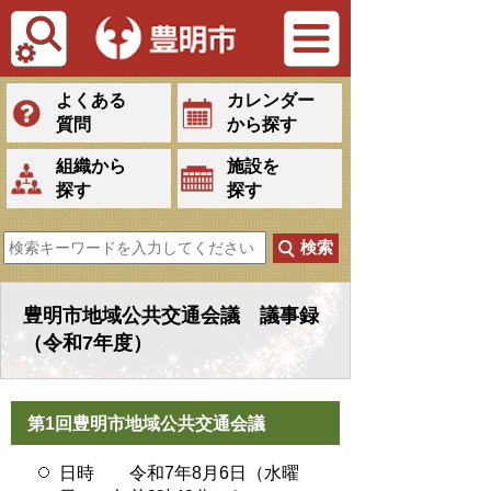
Tiếng Việt
よくある
カレンダー
質問
から探す
組織から
施設を
探す
探す
豊明市地域公共交通会議 議事録
（令和7年度）
第1回豊明市地域公共交通会議
日時 令和7年8月6日（水曜