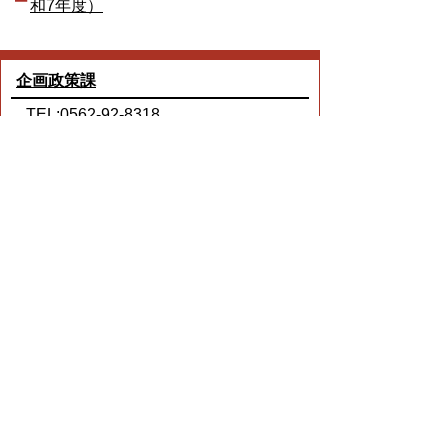
和7年度）
企画政策課
TEL:0562-92-8318
Email:
kikaku@city.toyoake.lg.jp
ページ内でお気付きの点がありましたら
各課へお知らせください
このページの情報は役に立ちましたか？
役に立った
どちらともいえない
役に立たなかった
ページの先頭へ戻る