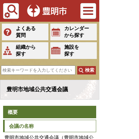
Tiếng Việt
よくある
カレンダー
質問
から探す
組織から
施設を
探す
探す
豊明市地域公共交通会議
概要
会議の名称
豊明市地域公共交通会議（豊明市地域公