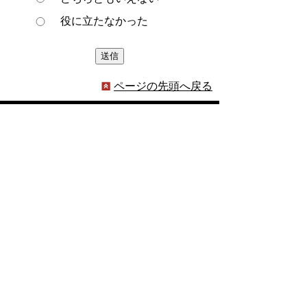
役に立たなかった
ページの先頭へ戻る
プライバシーポリシー
著作権とリンクについて
サイトの使い方
サイトの考え方
ウェブアクセシビリティ方針
各課連絡先
豊明市役所
〒470-1195 愛知県豊明市新田町子持松1番地1
TEL
0562-92-1111
(代表) FAX 0562-92-1141
開庁時間：午前9時00分～午後5時00分
（最終受付：午後4時45分）
（土曜日・日曜日・国民の祝日・年末年始は閉
庁）