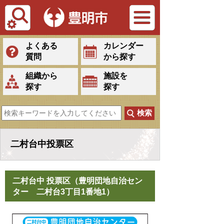
Tiếng Việt
よくある
カレンダー
質問
から探す
組織から
施設を
探す
探す
二村台中投票区
二村台中 投票区（豊明団地自治セン
ター 二村台3丁目1番地1）