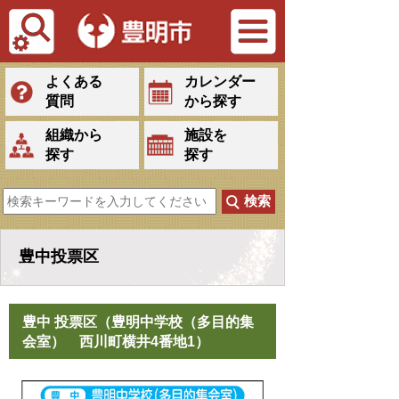
Tiếng Việt
よくある
カレンダー
質問
から探す
組織から
施設を
探す
探す
豊中投票区
豊中 投票区（豊明中学校（多目的集
会室） 西川町横井4番地1）