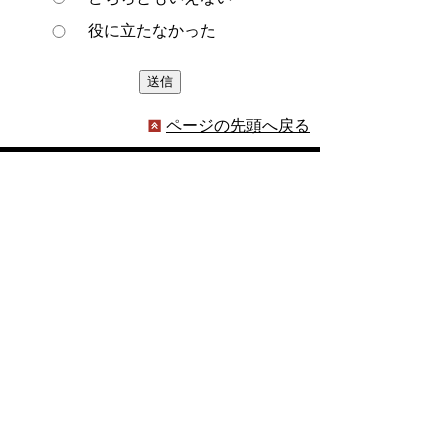
役に立たなかった
ページの先頭へ戻る
プライバシーポリシー
著作権とリンクについて
サイトの使い方
サイトの考え方
ウェブアクセシビリティ方針
各課連絡先
豊明市役所
〒470-1195 愛知県豊明市新田町子持松1番地1
TEL
0562-92-1111
(代表) FAX 0562-92-1141
開庁時間：午前9時00分～午後5時00分
（最終受付：午後4時45分）
（土曜日・日曜日・国民の祝日・年末年始は閉
庁）