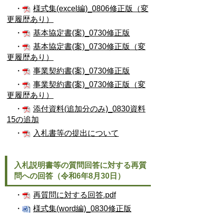
・
様式集(excel編)_0806修正版（変
更履歴あり）
・
基本協定書(案)_0730修正版
・
基本協定書(案)_0730修正版（変
更履歴あり）
・
事業契約書(案)_0730修正版
・
事業契約書(案)_0730修正版（変
更履歴あり）
・
添付資料(追加分のみ)_0830資料
15の追加
・
入札書等の提出について
入札説明書等の質問回答に対する再質
問への回答（令和6年8月30日）
・
再質問に対する回答.pdf
・
様式集(word編)_0830修正版