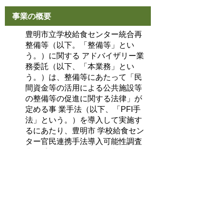
事業の概要
豊明市立学校給食センター統合再
整備等（以下。「整備等」とい
う。）に関する アドバイザリー業
務委託（以下、「本業務」とい
う。）は、整備等にあたって「民
間資金等の活用による公共施設等
の整備等の促進に関する法律」が
定める事 業手法（以下、「PFI手
法」という。）を導入して実施す
るにあたり、豊明市 学校給食セン
ター官民連携手法導入可能性調査
業務委託の結果及び豊明市学 校給
食センター整備基本方針に基づ
き、民間事業者との対話を踏まえ
た実施 方針の素案作成から民間事
業者との事業契約の締結までの業
務実施上必要な アドバイザリー業
務を行い、併せて必要な調査・検