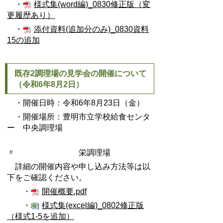
・
様式集(word編)_0830修正版（変
更履歴あり）
・
添付資料(追加分のみ)_0830資料
15の追加
既存2調理場の見学会の開催について
（令和6年8月2日）
・開催日時：令和6年8月23日（金）
・開催場所：豊明市立学校給食センタ
ー 中央調理場
〃 栄調理場
詳細の開催内容や申し込み方法等は以
下をご確認ください。
・
開催概要.pdf
・
様式集(excel編)_0802修正版
（様式1-5を追加）