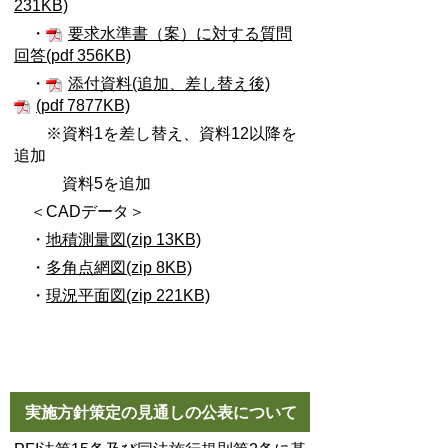
231KB)
・
要求水準書（案）に対する質問
回答(pdf 356KB)
・
添付資料(追加、差し替え後)
(pdf 7877KB)
※資料1を差し替え、資料12以降を
追加
資料5を追加
＜CADデータ＞
・
地積測量図(zip 13KB)
・
多角点網図(zip 8KB)
・
現況平面図(zip 221KB)
実施方針策定の見通しの公表について