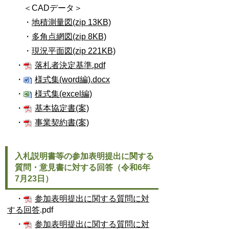
＜CADデータ＞
・
地積測量図(zip 13KB)
・
多角点網図(zip 8KB)
・
現況平面図(zip 221KB)
・
落札者決定基準.pdf
・
様式集(word編).docx
・
様式集(excel編)
・
基本協定書(案)
・
事業契約書(案)
入札説明書等の参加表明提出に関する
質問・意見書に対する回答（令和6年
7月23日）
・
参加表明提出に関する質問に対
する回答
.pdf
・
参加表明提出に関する質問に対