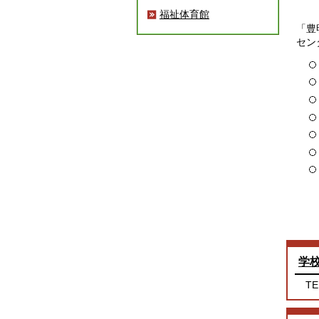
福祉体育館
「豊
セン
学
TE