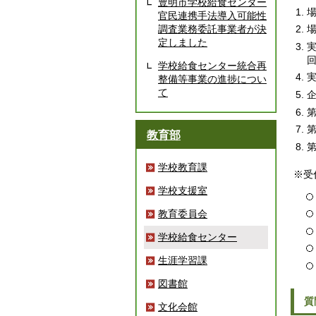
豊明市学校給食センター
場
官民連携手法導入可能性
調査業務委託事業者が決
場
定しました
学校給食センター統合再
実
整備等事業の進捗につい
て
企
教育部
学校教育課
※受
学校支援室
教育委員会
学校給食センター
生涯学習課
図書館
質
文化会館