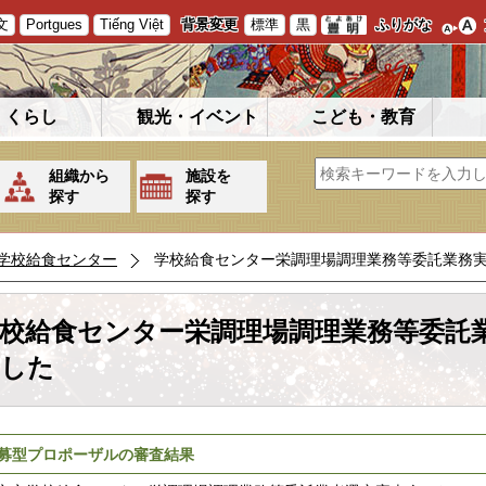
文
Portgues
Tiếng Việt
背景変更
標準
黒
ふりがな
くらし
観光・イベント
こども・教育
組織から
施設を
探す
探す
学校給食センター
学校給食センター栄調理場調理業務等委託業務
校給食センター栄調理場調理業務等委託
した
募型プロポーザルの審査結果