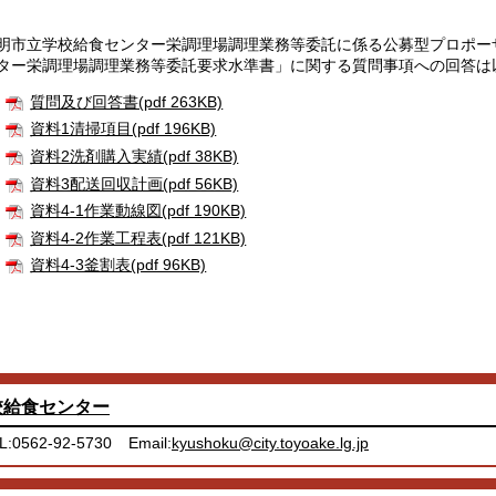
明市立学校給食センター栄調理場調理業務等委託に係る公募型プロポー
ター栄調理場調理業務等委託要求水準書」に関する質問事項への回答は
質問及び回答書(pdf 263KB)
資料1清掃項目(pdf 196KB)
資料2洗剤購入実績(pdf 38KB)
資料3配送回収計画(pdf 56KB)
資料4-1作業動線図(pdf 190KB)
資料4-2作業工程表(pdf 121KB)
資料4-3釜割表(pdf 96KB)
校給食センター
L:0562-92-5730
Email:
kyushoku@city.toyoake.lg.jp