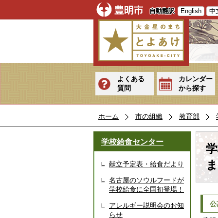
自動翻訳
English
中
よくある
カレンダー
質問
から探す
ホーム
市の組織
教育部
学校給食センター
学
ま
献立予定表・給食だより
名古屋のソウルフードが
学校給食に全国初登場！
公
アレルギー説明会のお知
らせ