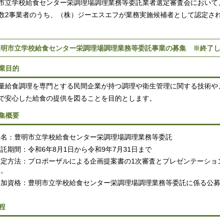
市立学校給食センター栄調理場調理業務等委託業者選定審査会において
数2事業者のうち、（株）ジーエスエフが業務実施候補者として認定さ
豊明市立学校給食センター栄調理場調理業務等委託事業の募集 ※終了
業目的
給食調理を専門とする民間企業が持つ調理や衛生管理に関する技術や
で安心した給食の提供を図ることを目的とします。
集概要
件名：豊明市立学校給食センター栄調理場調理業務等委託
託期間：令和6年8月1日から令和9年7月31日まで
選定方法：プロポーザルによる企画提案書の1次審査とプレゼンテーショ
す。
参加資格：豊明市立学校給食センター栄調理場調理業務等委託に係る公
程