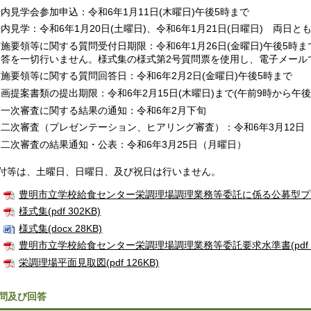
内見学会参加申込：令和6年1月11日(木曜日)午後5時まで
内見学：令和6年1月20日(土曜日)、令和6年1月21日(日曜日) 両日と
実施要領等に関する質問受付日期限：令和6年1月26日(金曜日)午後5時
回答を一切行いません。様式集の様式第2号質問票を使用し、電子メール
施要領等に関する質問回答日：令和6年2月2日(金曜日)午後5時まで
画提案書類の提出期限：令和6年2月15日(木曜日)まで(午前9時から午後
第一次審査に関する結果の通知：令和6年2月下旬
第二次審査（プレゼンテーション、ヒアリング審査）：令和6年3月12日
第二次審査の結果通知・公表：令和6年3月25日（月曜日）
付等は、土曜日、日曜日、及び祝日は行いません。
豊明市立学校給食センター栄調理場調理業務等委託に係る公募型プロポー
様式集(pdf 302KB)
様式集(docx 28KB)
豊明市立学校給食センター栄調理場調理業務等委託要求水準書(pdf 63
栄調理場平面見取図(pdf 126KB)
問及び回答