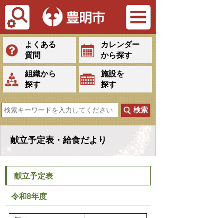
Tiếng Việt
よくある
カレンダー
質問
から探す
組織から
施設を
探す
探す
献立予定表・給食だより
献立予定表
令和8年度