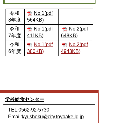
令和
No.1(pdf
8年度
564KB)
令和
No.1(pdf
No.2(pdf
7年度
411KB
)
648KB)
令和
No.1(pdf
No.2(pdf
6年度
380KB)
4943KB)
学校給食センター
TEL:0562-92-5730
Email:
kyushoku@city.toyoake.lg.jp
ページ内でお気付きの点がありましたら
各課へお知らせください