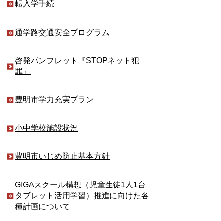
転入学手続
通学路交通安全プログラム
啓発パンフレット『STOPネット犯
罪』
豊明市学力充実プラン
小中学校施設状況
豊明市いじめ防止基本方針
GIGAスクール構想（児童生徒1人1台
タブレット活用学習）推進に向けた各
種計画について