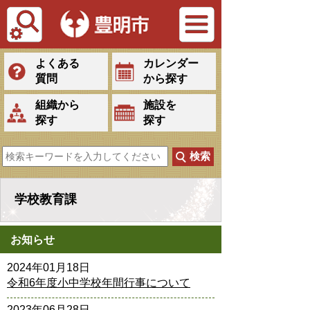
Tiếng Việt
よくある
カレンダー
質問
から探す
組織から
施設を
探す
探す
学校教育課
お知らせ
2024年01月18日
令和6年度小中学校年間行事について
2023年06月28日