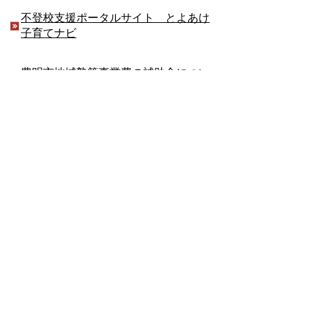
不登校支援ポータルサイト とよあけ
子育てナビ
豊明市地域塾等事業費の補助金につい
て
夏休みこども学習スペース
教育委員会におけるサイバーセキュリ
ティを確保するための方針について
早朝の居場所づくり事業（モデル事
業）
学校教育課