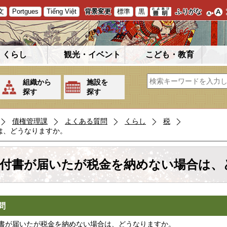
文
Portgues
Tiếng Việt
背景変更
標準
黒
ふりがな
くらし
観光・イベント
こども・教育
組織から
施設を
探す
探す
債権管理課
よくある質問
くらし
税
は、どうなりますか。
付書が届いたが税金を納めない場合は、
問
書が届いたが税金を納めない場合は、どうなりますか。