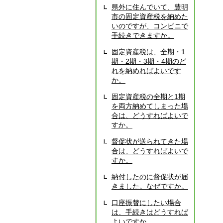
県外に住んでいて、豊明
市の固定資産税を納めた
いのですが、コンビニで
手続きできますか。
固定資産税は、全期・1
期・2期・3期・4期のど
れを納めればよいです
か。
固定資産税の全期と1期
を両方納めてしまった場
合は、どうすればよいで
すか。
督促状が送られてきた場
合は、どうすればよいで
すか。
納付したのに督促状が届
きました。なぜですか。
口座振替にしたい場合
は、手続きはどうすれば
よいですか。