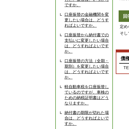
ですか。
口座振替の金融機関を変
回
更したい場合は、どうす
ればよいですか。
定め
そし
口座振替から納付書での
支払いに変更したい場合
は、どうすればよいです
か。
債
口座振替の方法（全期・
期別）を変更したい場合
TE
は、どうすればよいです
か。
軽自動車税を口座振替し
ているのですが、車検の
ための納税証明書はどう
なりますか。
納付書の期限が切れた場
合は、どうすればよいで
すか。