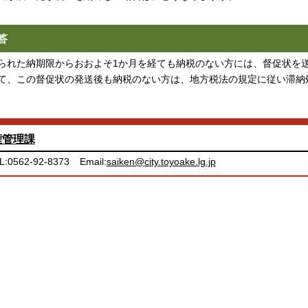
答
られた納期限からおおよそ1か月を経ても納税のない方には、督促状を
て、この督促状の発送後も納税のない方は、地方税法の規定に従い滞納
権管理課
L:0562-92-8373
Email:
saiken@city.toyoake.lg.jp