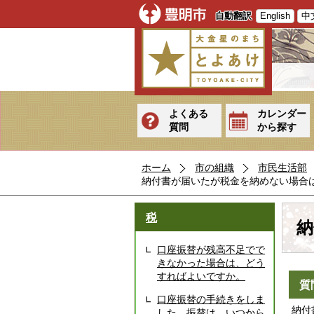
自動翻訳
English
中
よくある
カレンダー
質問
から探す
ホーム
市の組織
市民生活部
納付書が届いたが税金を納めない場合
税
納
口座振替が残高不足でで
きなかった場合は、どう
すればよいですか。
質
口座振替の手続きをしま
納付
した。振替は、いつから