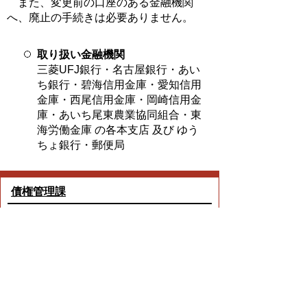
また、変更前の口座のある金融機関
へ、廃止の手続きは必要ありません。
取り扱い金融機関
三菱UFJ銀行・名古屋銀行・あい
ち銀行・碧海信用金庫・愛知信用
金庫・西尾信用金庫・岡崎信用金
庫・あいち尾東農業協同組合・東
海労働金庫 の各本支店 及び ゆう
ちょ銀行・郵便局
債権管理課
TEL:0562-92-8373
Email:
saiken@city.toyoake.lg.jp
プライバシーポリシー
著作権とリンクについて
サイトの使い方
サイトの考え方
ウェブアクセシビリティ方針