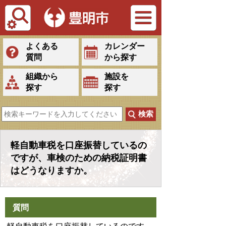
Tiếng Việt
よくある
カレンダー
質問
から探す
組織から
施設を
探す
探す
軽自動車税を口座振替しているの
ですが、車検のための納税証明書
はどうなりますか。
質問