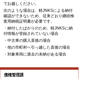
でお越しください。
次のような場合は、軽JNKSによる納付
確認ができないため、従来どおり継続検
査用納税証明書が必要です。
・納付したばかりのため、軽JNKSに納
付情報が登録されていない場合
・中古車の購入直後の場合
・他の市町村へ引っ越した直後の場合
・対象車両に過去の未納がある場合
債権管理課
TEL:0562-92-8373
Email:
saiken@city.toyoake.lg.jp
プライバシーポリシー
著作権とリンクについて
サイトの使い方