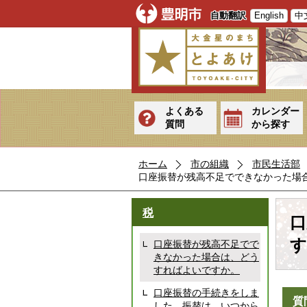
自動翻訳
English
中
よくある
カレンダー
質問
から探す
ホーム
市の組織
市民生活部
口座振替が残高不足でできなかった場
税
口
す
口座振替が残高不足でで
きなかった場合は、どう
すればよいですか。
口座振替の手続きをしま
質
した。振替は、いつから