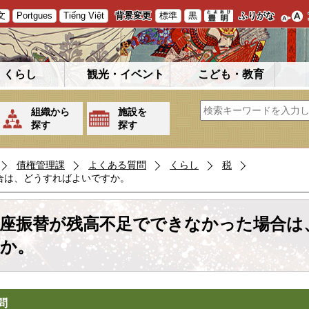
文
Portgues
Tiếng Việt
背景変更
標準
黒
ふりがな
くらし
観光・イベント
こども・教育
組織から
施設を
探す
探す
債権管理課
よくある質問
くらし
税
合は、どうすればよいですか。
座振替が残高不足でできなかった場合は
か。
問