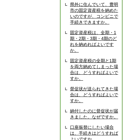
県外に住んでいて、豊明
市の固定資産税を納めた
いのですが、コンビニで
手続きできますか。
固定資産税は、全期・1
期・2期・3期・4期のど
れを納めればよいです
か。
固定資産税の全期と1期
を両方納めてしまった場
合は、どうすればよいで
すか。
督促状が送られてきた場
合は、どうすればよいで
すか。
納付したのに督促状が届
きました。なぜですか。
口座振替にしたい場合
は、手続きはどうすれば
よいですか。