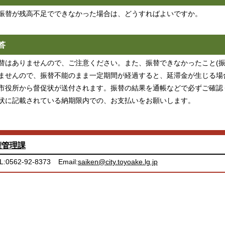
振替が残高不足でできなかった場合は、どうすればよいですか。
答
替はありませんので、ご注意ください。また、振替できなかったこと(振
ませんので、振替不能のまま一定期間が経過すると、延滞金が生じる場
市役所から督促状が送付されます。振替の結果を通帳などで必ずご確認
状に記載されている納期限内での、お支払いをお願いします。
権管理課
L:0562-92-8373
Email:
saiken@city.toyoake.lg.jp