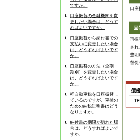
ですか。
口座
口座振替の金融機関を変
更したい場合は、どうす
ればよいですか。
回
口座振替から納付書での
再振
支払いに変更したい場合
され
は、どうすればよいです
豊明
か。
督促
口座振替の方法（全期・
期別）を変更したい場合
は、どうすればよいです
か。
債
軽自動車税を口座振替し
ているのですが、車検の
TE
ための納税証明書はどう
なりますか。
納付書の期限が切れた場
合は、どうすればよいで
すか。