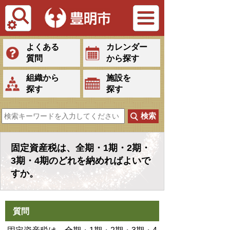
Tiếng Việt
よくある
カレンダー
質問
から探す
組織から
施設を
探す
探す
固定資産税は、全期・1期・2期・
3期・4期のどれを納めればよいで
すか。
質問