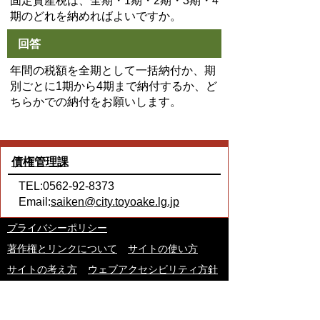
固定資産税は、全期・1期・2期・3期・4
期のどれを納めればよいですか。
回答
年間の税額を全期として一括納付か、期
別ごとに1期から4期まで納付するか、ど
ちらかでの納付をお願いします。
債権管理課
TEL:0562-92-8373
Email:
saiken@city.toyoake.lg.jp
プライバシーポリシー
著作権とリンクについて
サイトの使い方
サイトの考え方
ウェブアクセシビリティ方針
各課連絡先
豊明市役所