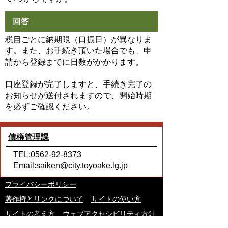
回答
税目ごとに納期限（口振日）が異なりま
す。また、お手続き頂いた場合でも、申
請から登録までに日数がかかります。
口座登録が完了しますと、手続き完了の
お知らせが送付されますので、開始時期
を必ずご確認ください。
債権管理課
TEL:0562-92-8373
Email:
saiken@city.toyoake.lg.jp
プライバシーポリシー
著作権とリンクについて
サイトの使い方
サイトの考え方
ウェブアクセシビリティ方針