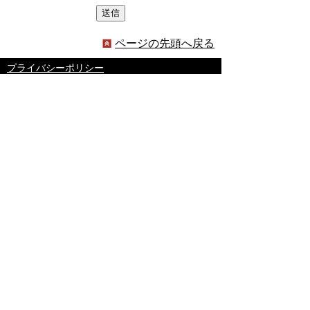
ページの先頭へ戻る
プライバシーポリシー
著作権とリンクについて
サイトの使い方
サイトの考え方
ウェブアクセシビリティ方針
各課連絡先
豊明市役所
〒470-1195 愛知県豊明市新田町子持松1番地1
TEL
0562-92-1111
(代表) FAX 0562-92-1141
開庁時間：午前9時00分～午後5時00分
（最終受付：午後4時45分）
（土曜日・日曜日・国民の祝日・年末年始は閉
庁）
受付時間は業務によって異なります
ので、ご確認ください。