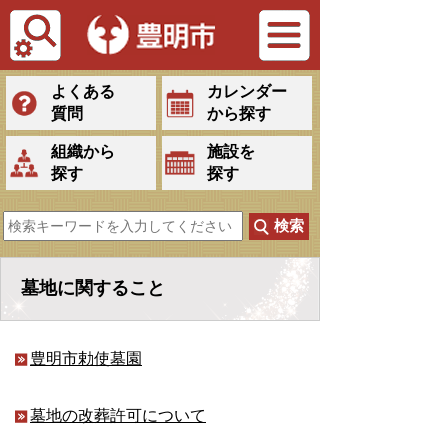
Tiếng Việt
よくある
カレンダー
質問
から探す
組織から
施設を
探す
探す
墓地に関すること
豊明市勅使墓園
墓地の改葬許可について