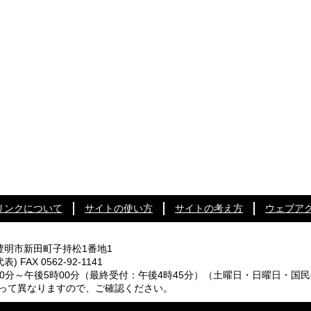
リンクについて
サイトの使い方
サイトの考え方
ウェブア
知県豊明市新田町子持松1番地1
代表) FAX 0562-92-1141
0分～午後5時00分
（最終受付：午後4時45分）
（土曜日・日曜日・国民
なりますので、ご確認ください。