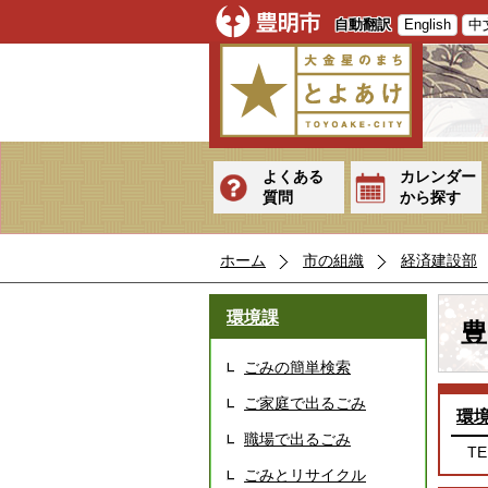
自動翻訳
English
中
よくある
カレンダー
質問
から探す
ホーム
市の組織
経済建設部
環境課
豊
ごみの簡単検索
ご家庭で出るごみ
環
職場で出るごみ
TE
ごみとリサイクル