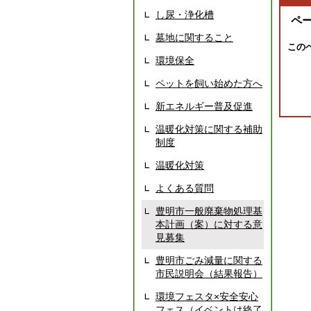
し尿・浄化槽
ペ
墓地に関すること
この
環境保全
ペットを飼い始めた方へ
新エネルギー普及促進
温暖化対策に関する補助
制度
温暖化対策
よくある質問
豊明市一般廃棄物処理基
本計画（案）に対する意
見募集
豊明市ごみ減量に関する
市民説明会（結果報告）
環境フェスタ×安全安心
フェス（イベントは終了