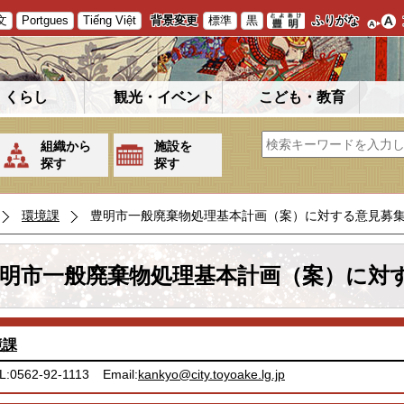
文
Portgues
Tiếng Việt
背景変更
標準
黒
ふりがな
くらし
観光・イベント
こども・教育
組織から
施設を
探す
探す
環境課
豊明市一般廃棄物処理基本計画（案）に対する意見募
明市一般廃棄物処理基本計画（案）に対
境課
L:0562-92-1113
Email:
kankyo@city.toyoake.lg.jp