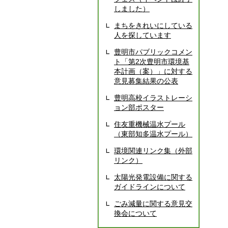
しました）
まちをきれいにしている
人を探しています
豊明市パブリックコメン
ト「第2次豊明市環境基
本計画（案）」に対する
意見募集結果の公表
豊明高校イラストレーシ
ョン部ポスター
住友重機械温水プール
（東部知多温水プール）
環境関連リンク集（外部
リンク）
太陽光発電設備に関する
ガイドラインについて
ごみ減量に関する意見交
換会について