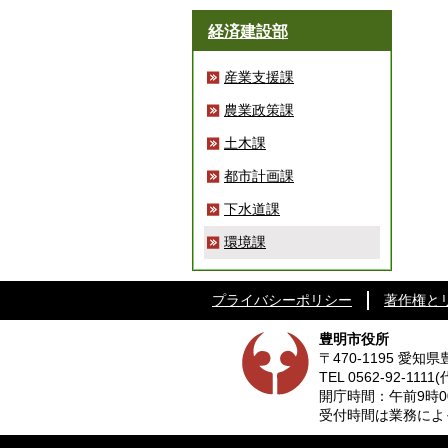
経済建設部
産業支援課
農業政策課
土木課
都市計画課
下水道課
環境課
プライバシーポリシー
著作権と
豊明市役所
〒470-1195 愛
TEL
0562-92-1111
(
開庁時間：午前9時0
受付時間は業務によって異