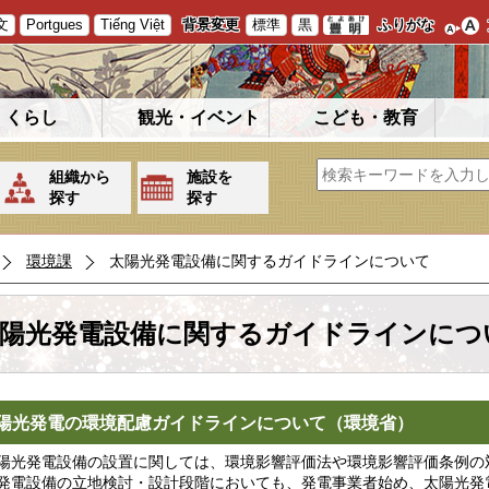
文
Portgues
Tiếng Việt
背景変更
標準
黒
ふりがな
くらし
観光・イベント
こども・教育
組織から
施設を
探す
探す
環境課
太陽光発電設備に関するガイドラインについて
陽光発電設備に関するガイドラインにつ
陽光発電の環境配慮ガイドラインについて（環境省）
光発電設備の設置に関しては、環境影響評価法や環境影響評価条例の
発電設備の立地検討・設計段階においても、発電事業者始め、太陽光発