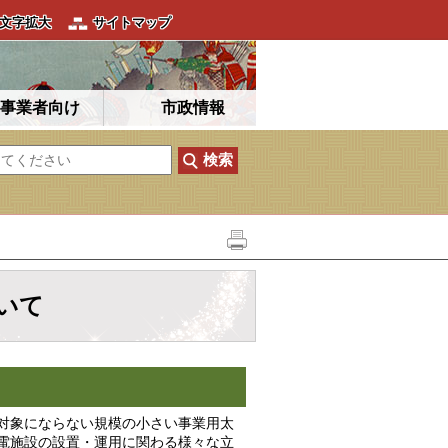
文字拡大
サイトマップ
事業者向け
市政情報
いて
対象にならない規模の小さい事業用太
電施設の設置・運用に関わる様々な立