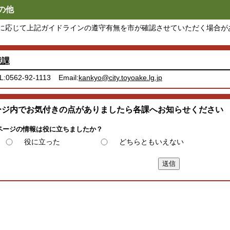
の他
に応じて上記ガイドラインの遵守有無を市が確認させていただく場合が
境課
L:0562-92-1113
Email:
kankyo@city.toyoake.lg.jp
ージ内でお気付きの点がありましたら各課へお知らせください
ページの情報は役に立ちましたか？
役に立った
どちらともいえない