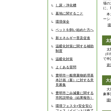
場の
し尿・浄化槽
に、
墓地に関すること
本ガ
ーシ
環境保全
環
ペットを飼い始めた方へ
新エネルギー普及促進
太
温暖化対策に関する補助
太陽
制度
（F
て申
温暖化対策
資
よくある質問
豊明市一般廃棄物処理基
本計画（案）に対する意
大
見募集
大規
豊明市ごみ減量に関する
象事
市民説明会（結果報告）
環
環境フェスタ×安全安心
フェス（イベントは終了