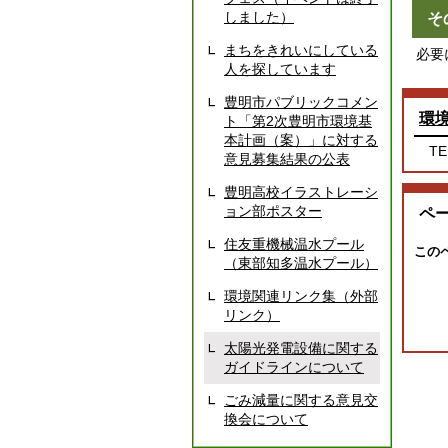
しました）
そ
まちをきれいにしている
必要
人を探しています
豊明市パブリックコメン
環
ト「第2次豊明市環境基
本計画（案）」に対する
TE
意見募集結果の公表
豊明高校イラストレーシ
ョン部ポスター
ペ
住友重機械温水プール
この
（東部知多温水プール）
環境関連リンク集（外部
リンク）
太陽光発電設備に関する
ガイドラインについて
ごみ減量に関する意見交
換会について