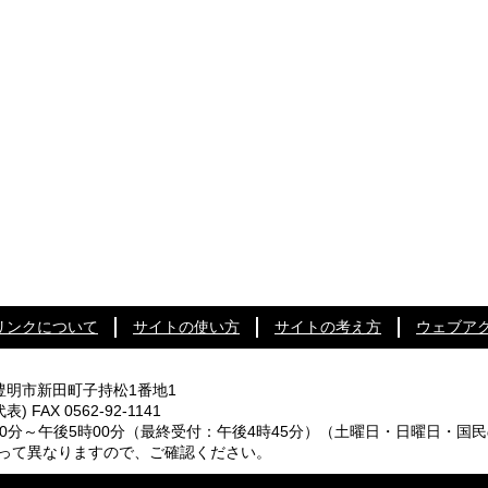
リンクについて
サイトの使い方
サイトの考え方
ウェブア
知県豊明市新田町子持松1番地1
代表) FAX 0562-92-1141
0分～午後5時00分
（最終受付：午後4時45分）
（土曜日・日曜日・国民
なりますので、ご確認ください。