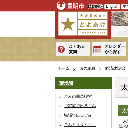
自動翻訳
English
中
よくある
カレンダー
質問
から探す
ホーム
市の組織
経済建設部
環境課
太
ごみの簡単検索
ご家庭で出るごみ
太
職場で出るごみ
太陽
ごみとリサイクル
陽光