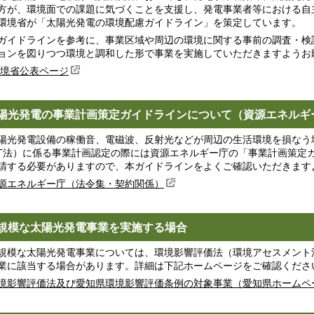
方が、環境面での課題に気づくことを支援し、発電事業者等における自
環境省が「太陽光発電の環境配慮ガイドライン」を策定しています。
イドラインを参考に、事業区域や周辺の環境に関する事前の調査・検
ョンを図りつつ環境と調和した形で事業を実施していただきますようお
境省公表ページ
陽光発電の事業計画策定ガイドラインについて（資源エネルギ
光発電設備の稼働音、電磁波、反射光などが周辺の生活環境を損なう
IT法）に係る事業計画認定の際には資源エネルギー庁の「事業計画策定
請する必要がありますので、本ガイドラインをよくご確認いただきます
源エネルギー庁（法令集・契約関係）
規模な太陽光発電事業を実施する場合
模な太陽光発電事業については、環境影響評価法（環境アセスメント
業に該当する場合があります。詳細は下記ホームページをご確認くださ
境影響評価法及び愛知県環境影響評価条例の対象事業（愛知県ホームペ