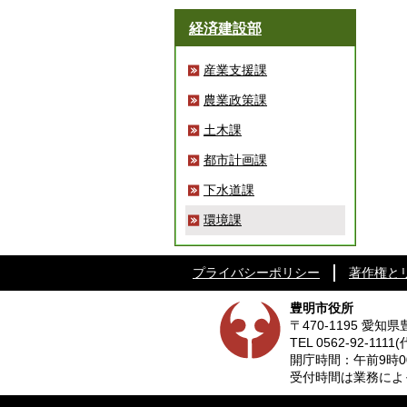
経済建設部
産業支援課
農業政策課
土木課
都市計画課
下水道課
環境課
プライバシーポリシー
著作権と
豊明市役所
〒470-1195 愛
TEL
0562-92-1111
(
開庁時間：午前9時0
受付時間は業務によって異