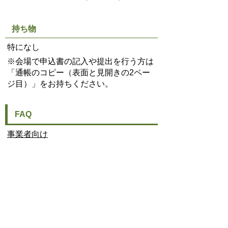
持ち物
特になし
※会場で申込書の記入や提出を行う方は
「通帳のコピー（表面と見開きの2ペー
ジ目）」をお持ちください。
FAQ
事業者向け
問合せ先
【とよあ券事務局（コールセンタ
ー）】
050-5799-2946
開設期間：5月1日(金曜日)～8月31日(月