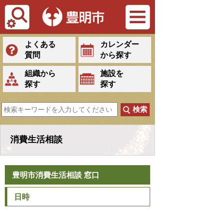
Tiếng Việt
よくある
カレンダー
質問
から探す
組織から
施設を
探す
探す
消費生活相談
豊明市消費生活相談 窓口
日時