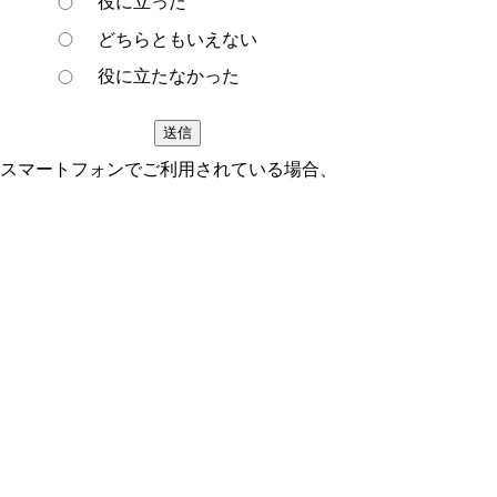
役に立った
どちらともいえない
役に立たなかった
スマートフォンでご利用されている場合、
Microsoft Office用ファイルを閲覧できるアプ
リケーションが端末にインストールされてい
ないことがございます。その場合、Microsoft
Officeまたは無償のMicrosoft社製ビューアー
アプリケーションの入っているPC端末など
をご利用し閲覧をお願い致します。
ページの先頭へ戻る
プライバシーポリシー
著作権とリンクについて
サイトの使い方
サイトの考え方
ウェブアクセシビリティ方針
各課連絡先