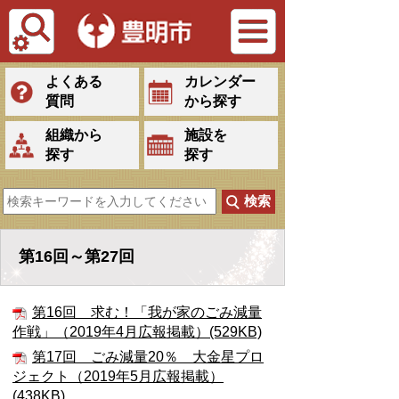
Tiếng Việt
よくある
カレンダー
質問
から探す
組織から
施設を
探す
探す
第16回～第27回
第16回 求む！「我が家のごみ減量
作戦」（2019年4月広報掲載）(529KB)
第17回 ごみ減量20％ 大金星プロ
ジェクト（2019年5月広報掲載）
(438KB)