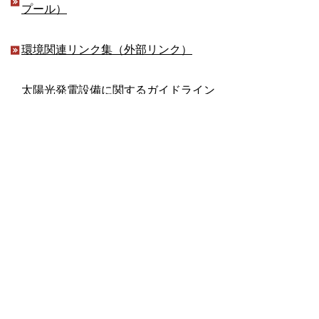
プール）
環境関連リンク集（外部リンク）
太陽光発電設備に関するガイドライン
について
ごみ減量に関する意見交換会について
環境課
TEL:0562-92-1113
Email:
kankyo@city.toyoake.lg.jp
ページ内でお気付きの点がありましたら
各課へお知らせください
このページの情報は役に立ちましたか？