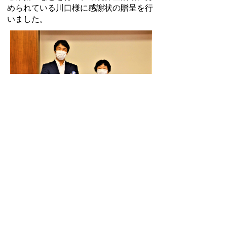
められている川口様に感謝状の贈呈を行
いました。
環境課
TEL:0562-92-1113
Email:
kankyo@city.toyoake.lg.jp
ページ内でお気付きの点がありましたら
各課へお知らせください