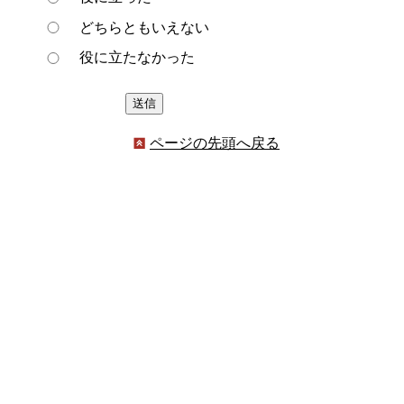
どちらともいえない
役に立たなかった
ページの先頭へ戻る
プライバシーポリシー
著作権とリンクについて
サイトの使い方
サイトの考え方
ウェブアクセシビリティ方針
各課連絡先
豊明市役所
〒470-1195 愛知県豊明市新田町子持松1番地1
TEL
0562-92-1111
(代表) FAX 0562-92-1141
開庁時間：午前9時00分～午後5時00分
（最終受付：午後4時45分）