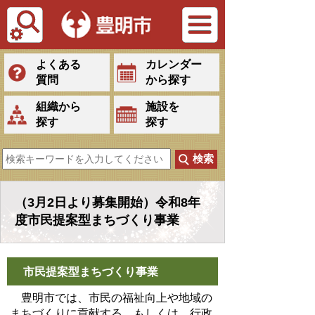
Tiếng Việt
よくある
カレンダー
質問
から探す
組織から
施設を
探す
探す
（3月2日より募集開始）令和8年
度市民提案型まちづくり事業
市民提案型まちづくり事業
豊明市では、市民の福祉向上や地域の
まちづくりに貢献する、もしくは、行政