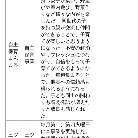
持つ親子が集い、外遊
びや室内遊び、野菜作
りなど様々な内容を楽
しんだ。 同世代の子
を持つ親が交流し仲間
ができることで、子育
てが楽しいと思うよう
自主
自主
になった。不安の解消
保育
保育
やリフレッシュにつな
まん
事業
がり、自信をもって子
まる
育てができるようにな
った。毎週集まること
で、他者への信頼感も
得られるようになっ
た。子ども同士の関わ
りも増え発語が増えた
りと成長も感じられ
た。
毎月第二、第四火曜日
に本事業を実施した。
三ツ
三ツ