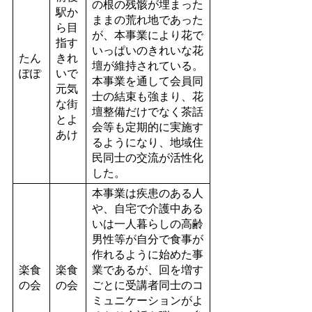
の根の残骸が埋まった
駅か
ままの荒れ地であった
ら目
が、本事業により花で
指す
いっぱいのきれいな花
たん
きれ
壇が維持されている。
ぽぽ
いで
本事業を通して会員同
元気
士の結束も強まり、花
な街
壇整備だけでなく茶話
とよ
会等も定期的に実施す
あけ
るようになり、地域住
民同士の交流が活性化
した。
本事業は疾患のある人
や、自宅で介護中ある
いは一人暮らしの高齢
男性等が自分で食事が
作れるように始めた事
楽食
楽食
業であるが、回を増す
の会
の会
ごとに受講者同士のコ
ミュニケーションがよ