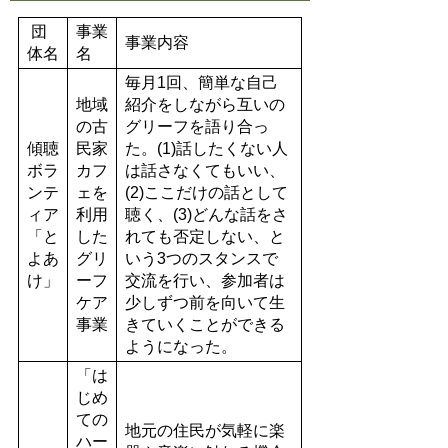
団
事業
事業内容
体名
名
毎月1回、簡単な自己
地域
紹介をしながら互いの
の古
グリーフを語り合っ
傾聴
民家
た。(1)話したくない人
ボラ
カフ
は話さなくてもいい、
ンテ
ェを
(2)ここだけの話として
ィア
利用
聴く、(3)どんな話をさ
「と
した
れても否定しない、と
よあ
グリ
いう3つのスタンスで
け」
ーフ
交流を行い、参加者は
ケア
少しずつ前を向いて生
事業
きていくことができる
ようになった。
「は
じめ
ての
地元の住民が気軽に楽
ハー