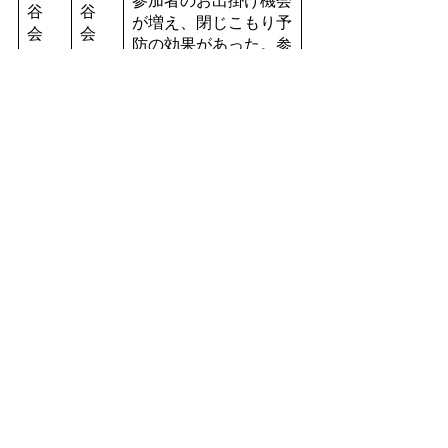
参加者のお出掛け機会
谷
谷
が増え、閉じこもり予
会
会
防の効果があった。参
カラ
カラ
加者同士の親睦を図
オケ
オケ
り、過去の曲目を思い
愛好
愛好
出し次回の選曲をする
会
会
ことで脳の活性化も図
ることができた。
子どもたちの第三の居
場所としての様々な関
係の構築、体験や交流
NPO
NPO
の場を提供できた。ま
みん
みん
た保護者を含めて居場
なの
なの
所を作ることによっ
居場
居場
て、保護者間も交流が
所き
所き
でき、各家庭の環境に
ずな
ずな
寄り添い、子どもの成
長を見守ることができ
た。
メンバー全員が役割を