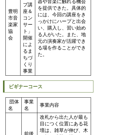
器や音楽に触れる機会
プ講
を提供できた。具体的
豊明
座＆
には、今回の講座をき
市音
コン
っかけにハープと出会
楽家
サー
い、購入し、習い始め
協
ト」
る人がいた。また、地
会
開催
元の演奏家が活躍でき
によ
る場を作ることができ
るま
た。
ちづ
くり
事業
ビギナーコース
団体
事業
事業内容
名
名
改札から出た人が最も
目につく位置にある花
壇は、雑草が伸び、木
前後