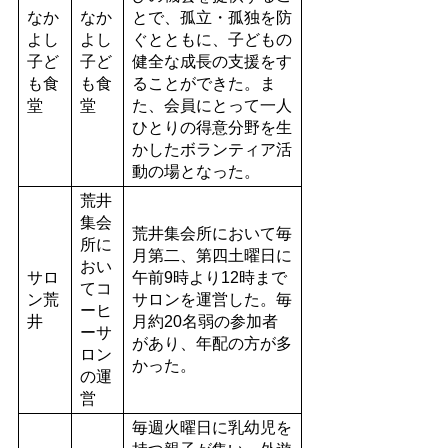
なか
なか
とで、孤立・孤独を防
よし
よし
ぐとともに、子どもの
子ど
子ど
健全な成長の支援をす
も食
も食
ることができた。ま
堂
堂
た、会員にとって一人
ひとりの得意分野を生
かしたボランティア活
動の場となった。
荒井
集会
荒井集会所において毎
所に
月第二、第四土曜日に
おい
サロ
午前9時より12時まで
てコ
ン荒
サロンを運営した。毎
ーヒ
井
月約20名弱の参加者
ーサ
があり、年配の方が多
ロン
かった。
の運
営
毎週火曜日に乳幼児を