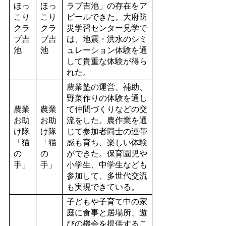
ほっ
ほっ
ラブ吉池」の存在をア
こり
こり
ピールできた。大府防
クラ
クラ
災学習センター見学で
ブ吉
ブ吉
は、地震・洪水のシミ
池
池
ュレーション体験を通
して貴重な体験が得ら
れた。
農業塾の運営、補助、
野菜作りの体験を通し
農業
農業
て仲間づくりなどの交
お助
お助
流をした。農作業を通
け隊
け隊
じて参加者同士の連帯
「猫
「猫
感も育ち、楽しい体験
の
の
ができた。保育園児や
手」
手」
小学生、中学生なども
参加して、多世代交流
も実現できている。
子どもや子育て中の家
庭に食事と居場所、遊
びの機会を提供するこ