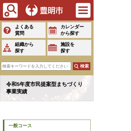
Tiếng Việt
よくある
カレンダー
質問
から探す
組織から
施設を
探す
探す
令和5年度市民提案型まちづくり
事業実績
一般コース