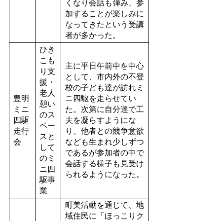
くなり会話も弾み、参
加することが楽しみに
なってきたという受講
者が多かった。
ひき
こも
主に平日午前中を中心
り支
として、市内外の不登
援・
校の子ども達が訪れミ
老人
豊明
ニ四駆を走らせてい
憩い
ミニ
た。次第に自分達で工
のス
四駆
夫を凝らすようにな
ペー
走行
り、他者との競争意欲
スと
会
なども生まれ少しずつ
して
であるが参加者の中で
のミ
会話する様子も見受け
ニ四
られるようになった。
駆事
業
町美活動を通じて、地
域住民に「ほっこりク