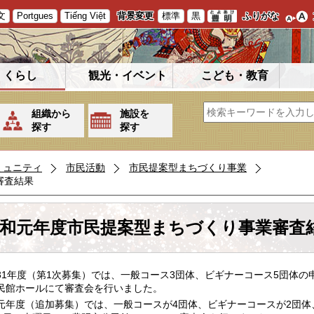
文
Portgues
Tiếng Việt
背景変更
標準
黒
ふりがな
くらし
観光・イベント
こども・教育
組織から
施設を
探す
探す
ミュニティ
市民活動
市民提案型まちづくり事業
審査結果
和元年度市民提案型まちづくり事業審査
31年度（第1次募集）では、一般コース3団体、ビギナーコース5団体の申
民館ホールにて審査会を行いました。
元年度（追加募集）では、一般コースが4団体、ビギナーコースが2団体