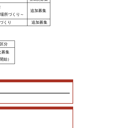
！
追加募集
場所づくり～
場づくり
追加募集
集区分
次募集
月開始）