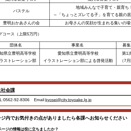
地域みんなで子育て・親育ち
パステル
～「ちょっとズレてる子」を育てる親の居
豊明おかあさんの会
お母さんの笑顔が生まれる集いの
グコース（上限5万円）
団体名
事業名
募
知県立豊明高等学校
愛知県立豊明高等学校
第1
ラストレーション部
イラストレーション部による啓発活動
（7
生社会課
L:0562-92-8306
Email:
kyosei@city.toyoake.lg.jp
ージ内でお気付きの点がありましたら各課へお知らせください
ページの情報は役に立ちましたか？