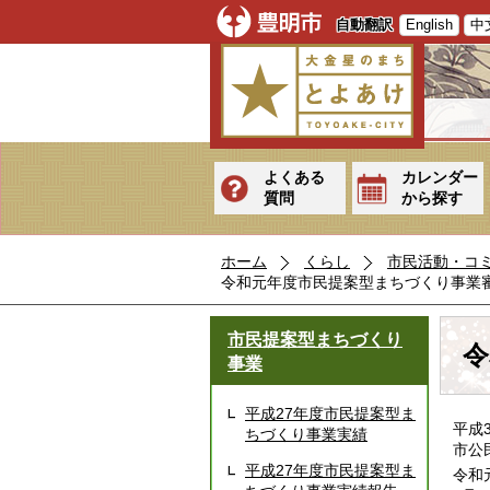
自動翻訳
English
中
よくある
カレンダー
質問
から探す
ホーム
くらし
市民活動・コ
令和元年度市民提案型まちづくり事業
市民提案型まちづくり
令
事業
平成27年度市民提案型ま
平成
ちづくり事業実績
市公
平成27年度市民提案型ま
令和