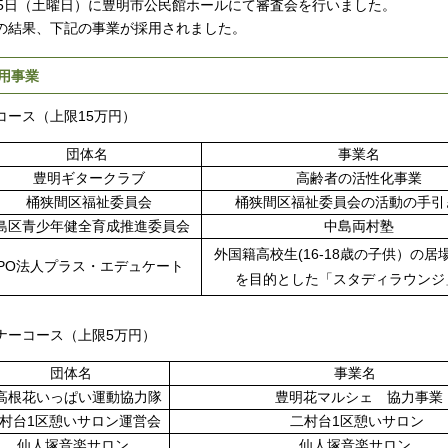
15日（土曜日）に豊明市公民館ホールにて審査会を行いました。
の結果、下記の事業が採用されました。
用事業
コース（上限15万円）
団体名
事業名
豊明ギタークラブ
高齢者の活性化事業
桶狭間区福祉委員会
桶狭間区福祉委員会の活動の手引
島区青少年健全育成推進委員会
中島両村塾
外国籍高校生(16-18歳の子供）の居
PO法人プラス・エデュケート
を目的とした「スタディラウンジ
ナーコース（上限5万円）
団体名
事業名
高根花いっぱい運動協力隊
豊明花マルシェ 協力事業
村台1区憩いサロン運営会
二村台1区憩いサロン
仙人塚音楽サロン
仙人塚音楽サロン