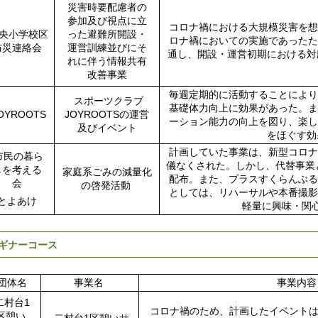
災害時要配慮者の
参加及び視点に立
コロナ禍における大規模災害を
央小学校区
った避難所開設・
ロナ禍においての実施であった
防災連絡会
運営訓練並びにそ
通し、開設・運営初期における対
れに伴う情報共有
改善事業
毎週定期的に活動することによ
スポーツクラブ
基礎体力向上に効果があった。
OYROOTS
JOYROOTSの運営
ーション能力の向上を図り、楽
及びイベント
をほぐす効
計画していた事業は、新型コロ
市民の暮ら
儀なくされた。しかし、代替事業
しを考える
家庭系ごみの減量化
配布。また、プラスすくらんぶ
会
の啓発活動
としては、リハーサルや本番撮
とよあけ
軽量に興味・関
ギナーコース
団体名
事業名
事業内容
二村台1
コロナ禍のため、計画したイベントは
区憩い