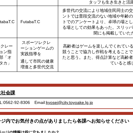
タッフも生き生きと活
多世代の交流により地域住民同士の交
ントでは普段交流のない地域や年齢の
tabaT.C
FutabaT.C
トでのアンケートより、卓球の場とし
る場としての効果もあった。スリッパ
聞にも掲載していた
スポーツレクレ
クレー
高齢者はゲームを楽しんでくれている
ーションゲームの
ョン指
競うことで協力し作戦を考えることで
実践指導を
部「オ
たと思う。また、得点計算など高齢者
通して市民の健康
タカ」
ていると感
増進と多世代交流
生社会課
L:0562-92-8306
Email:
kyosei@city.toyoake.lg.jp
ージ内でお気付きの点がありましたら各課へお知らせください
ページの情報は役に立ちましたか？