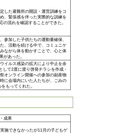
想定した避難所の開設・運営訓練をコ
ため、緊張感を伴った実際的な訓練を
応の流れを確認することができた。
り、参加した子供たちの運動量確保、
また、活動を続ける中で、コミュニケ
しみながら体を動かすことで、心と体
果があった。
ナウイルス感染の拡大により中止を余
として2度に渡り啓発チラシを作成・
る祭オンライン開催への参加の副産物
影時に会場内にいた人たちが、ごみの
心をもってくれた。
・成果
実施できなかったが11月の子どもゲ