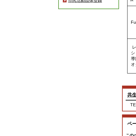
市民活動団体登録
Fu
レ
シ
導
オ
共
TE
ペ
この