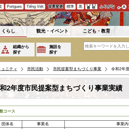
文
Portgues
Tiếng Việt
背景変更
標準
黒
ふりがな
くらし
観光・イベント
こども・教育
組織から
施設を
探す
探す
ミュニティ
市民活動
市民提案型まちづくり事業
令和2年
和2年度市民提案型まちづくり事業実績
般コース
団体名
事業名
事業内