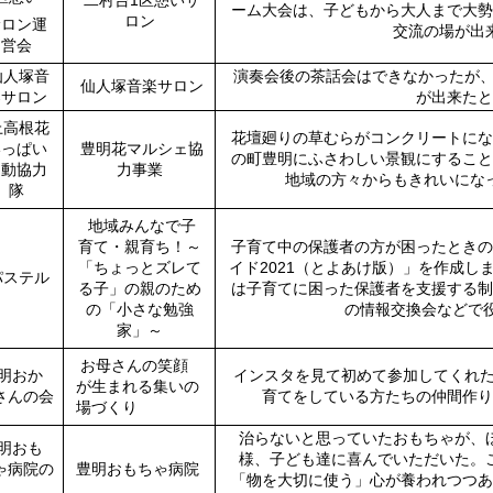
二村台1区憩いサ
ーム大会は、子どもから大人まで大勢
ロン
サロン運
交流の場が出
営会
人塚音
演奏会後の茶話会はできなかったが、
仙人塚音楽サロン
楽サロン
が出来たと
高根花
花壇廻りの草むらがコンクリートにな
いっぱい
豊明花マルシェ協
の町豊明にふさわしい景観にすること
運動協力
力事業
地域の方々からもきれいにな
隊
地域みんなで子
育て・親育ち！～
子育て中の保護者の方が困ったときの
「ちょっとズレて
イド2021（とよあけ版）」を作成し
ステル
る子」の親のため
は子育てに困った保護者を支援する制
の「小さな勉強
の情報交換会などで
家」～
お母さんの笑顔
明おか
インスタを見て初めて参加してくれた
が生まれる集いの
さんの会
育てをしている方たちの仲間作り
場づくり
治らないと思っていたおもちゃが、
明おも
様、子ども達に喜んでいただいた。
ゃ病院の
豊明おもちゃ病院
「物を大切に使う」心が養われつつあ