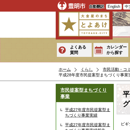
自動翻訳
English
中
よくある
カレンダー
質問
から探す
ホーム
くらし
市民活動・コ
平成28年度市民提案型まちづくり事業
市民提案型まちづくり
平
事業
グ
平成27年度市民提案型ま
ちづくり事業実績
ビギ
平成27年度市民提案型ま