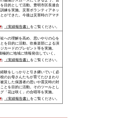
民の協働がスムーズにできるよう、普
とを目的として活動。豊明市区長連合
し訓練を実施。災害ボランティアネッ
ことができた。今後は災害時のアマチ
（実績報告書）
をご覧ください。
福祉への理解を高め、思いやりの心を
ことを目的に活動。吹奏楽部による演
ージカードのプレゼント等を実施。
、積極的に地域に情報発信していく。
（実績報告書）
をご覧ください。
の経験をしっかりと引き継いでいく必
学校のお母さんたちが育てたひまわり
、被災した保護者の思いや震災時の対
ることを目的に活動。そのツールとし
ング「花は咲く」の合唱等を実施。
（実績報告書）
をご覧ください。