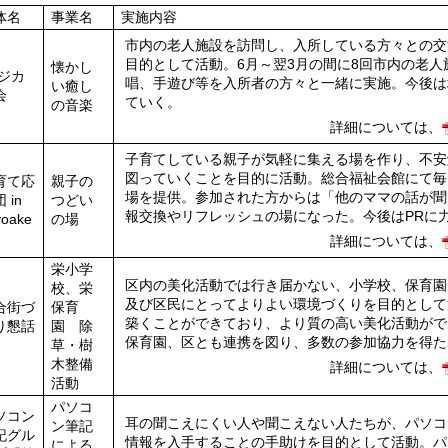
体名
事業名
実施内容
市内の老人施設を訪問し、入所している方々との交
目的として活動。6月～翌3月の間に8回市内の老
懐かし
ジカ
唱、手遊び等を入所者の方々と一緒に実施。今後は
い癒し
会
ていく。
の音楽
詳細については、
子育てしている親子が気軽に集える場を作り、不安
図っていくことを目的に活動。総合福祉会館にて毎
育て応
親子の
場を提供。参加された方からは「他のママの話が聞
 in
つどい
報交換やリフレッシュの場になった。今後はPRに
yoake
の場
詳細については、
栄小学
区内の美化活動では行き届かない、小学校、保育園
校、栄
及び区民にとってよりよい環境づくりを目的として
合街づ
保育
築くことができており、より質の高い美化活動がで
り懇話
園 除
保育園、区とも連携を図り、多数の参加協力を得た
草・樹
木整備
詳細については、
活動
パソコ
ソコン
耳の聞こえにくい人や聞こえない人たちが、パソコ
ン筆記
記グル
情報を入手することの手助けを目的として活動。パ
による