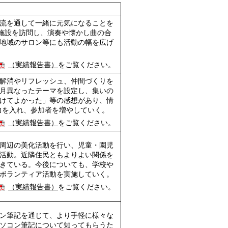
流を通して一緒に元気になることを
人施設を訪問し、演奏や懐かし曲の合
地域のサロン等にも活動の幅を広げ
（実績報告書）
をご覧ください。
解消やリフレッシュ、仲間づくりを
月異なったテーマを設定し、集いの
けてよかった」等の感想があり、情
力を入れ、参加者を増やしていく。
（実績報告書）
をご覧ください。
周辺の美化活動を行い、児童・園児
活動。近隣住民ともよりよい関係を
きている。今後についても、学校や
ボランティア活動を実施していく。
（実績報告書）
をご覧ください。
ン筆記を通じて、より手軽に様々な
ソコン筆記について知ってもらうた