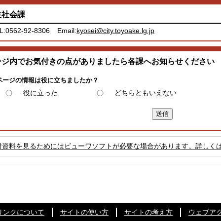
生社会課
L:0562-92-8306
Email:
kyosei@city.toyoake.lg.jp
ージ内でお気付きの点がありましたら各課へお知らせください
ページの情報は役に立ちましたか？
役に立った
どちらともいえない
付資料を見るためにはビューワソフトが必要な場合があります。詳しく
リンクについて
サイトの使い方
サイトの考え方
ウェブア