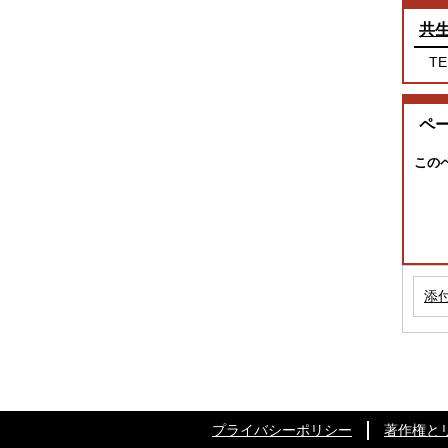
共
TE
ペ
この
添
プライバシーポリシー
著作権と