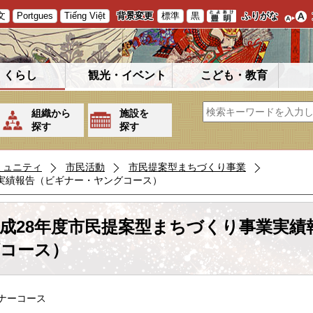
文
Portgues
Tiếng Việt
背景変更
標準
黒
ふりがな
くらし
観光・イベント
こども・教育
組織から
施設を
探す
探す
ミュニティ
市民活動
市民提案型まちづくり事業
実績報告（ビギナー・ヤングコース）
成28年度市民提案型まちづくり事業実績
コース）
ナーコース