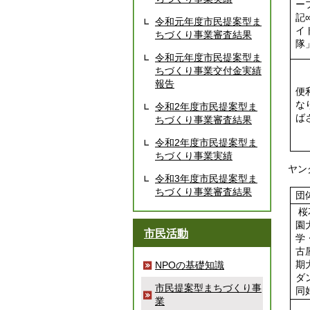
ー
記
令和元年度市民提案型ま
イ
ちづくり事業審査結果
隊
令和元年度市民提案型ま
ちづくり事業交付金実績
報告
便
な
令和2年度市民提案型ま
ば
ちづくり事業審査結果
令和2年度市民提案型ま
ちづくり事業実績
ヤン
令和3年度市民提案型ま
ちづくり事業審査結果
団
桜
園
市民活動
学
古
期
NPOの基礎知識
ダ
市民提案型まちづくり事
同
業