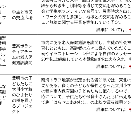
災害時における大学（藤田保健衛生大学）と市
段から炊き出し訓練等を通じて交流を深めるこ
ラン
会と学生ボランティアが合同で、災害時炊き出
リ
学生と市民
トワークの方も参加し、地域との交流を深める
・フ
の交流広場
ュア無線に関する事業を実施していく予定。
タ
詳細については、
知県
市内にある老人保健施設を訪問し、生徒の社会
豊明
豊高ボラン
育むとともに、高齢者の方々に喜んでいただく
等学
ティアチー
奏やイラストレーション部による自作のメッセ
ボラ
ムの老人保
20年以上継続している本活動のPRに力を入れ
ティ
健施設訪問
チー
詳細については、
豊明市の子
南海トラフ地震が想定される愛知県では、東北
どもたちに
要がある。多くの子どもが犠牲となった大川小
んな
大川小学校
の種を市内保育園の子どもたちに配布する中で
笑顔
のひまわり
応について、子供たちや保育士さんたちに伝え
とど
の種を届け
て劇「はらぺこあおむし」の上映や震災復興ソ
隊
るプロジェ
詳細については、
クト