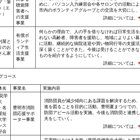
プ「筆
めに、パソコン入力練習会や各サロンでの活動によ
聴覚障
∞（エ
市内のボランティアグループとの交流を大切にし、
害者へ
ト）
の支援
詳細については、
」
事業
何らかの理由で、人の手を借りなければ日常生活を
有償ボ
れない高齢者、障害者を援助し、地域によりよい暮
利屋と
ランテ
に活動。継続的な病院送迎や買い物同行等の支援活
りのお
ィア生
深く築くことができた。今後は受けることができな
さん家
活支援
ものを紹介するようにしていく。
事業
詳細については、
グコース
体名
事業名
実施内容
花学
消防団員が減少傾向にある課題を解決するため、
大
進を図ることを目的に活動。豊明夏まつりでの
・名
豊明市消防
防団アピール活動を実施。今後も消防団と連携し
屋短
団応援サポ
夫をしていく。
大学
ーター事業
ンス
詳細については、
好会