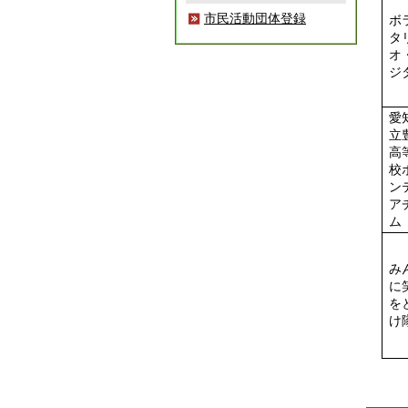
市民活動団体登録
ボ
タ
オ
ジ
愛
立
高
校
ン
ア
ム
み
に
を
け