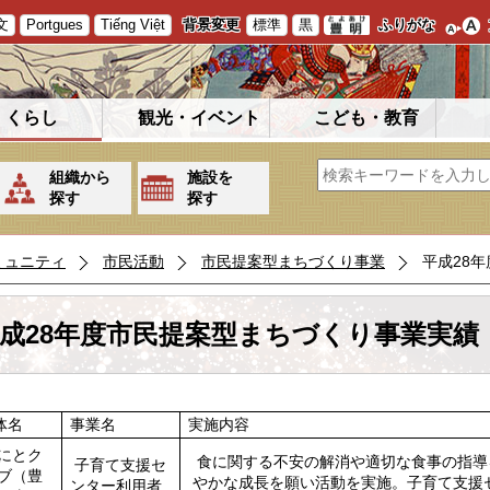
文
Portgues
Tiếng Việt
背景変更
標準
黒
ふりがな
くらし
観光・イベント
こども・教育
組織から
施設を
探す
探す
ミュニティ
市民活動
市民提案型まちづくり事業
平成28
成28年度市民提案型まちづくり事業実績
体名
事業名
実施内容
にとク
食に関する不安の解消や適切な食事の指導
子育て支援セ
ブ（豊
やかな成長を願い活動を実施。子育て支援
ンター利用者