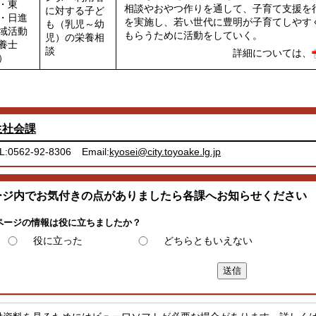
・東
相談やおやつ作りを通して、子育て支援を
に対する子ど
・日進
を実施し、若い世代に豊明が子育てしやす
も（乳児～幼
域活動
もらうために活動をしていく。
児）の栄養相
養士
談
詳細については、
）
生社会課
L:0562-92-8306
Email:
kyosei@city.toyoake.lg.jp
ージ内でお気付きの点がありましたら各課へお知らせください
ページの情報は役に立ちましたか？
役に立った
どちらともいえない