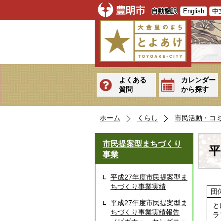
自動翻訳
English
中
よくある
カレンダー
質問
から探す
ホーム
くらし
市民活動・コ
市民提案型まちづくり
平
事業
平成27年度市民提案型ま
ちづくり事業実績
団
平成27年度市民提案型ま
と
ちづくり事業実績報告
ラ